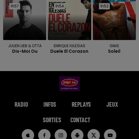
1h57
1h57
1h54
1h54
1h52
1h52
JULIEN LIEB & OTTA
ENRIQUE IGLESIAS
GIMS
Dis-Moi Ou
Duele El Corazon
Soleil
RADIO
INFOS
REPLAYS
JEUX
SORTIES
CONTACT