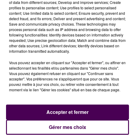
of data from different sources; Develop and improve services; Create
profiles to personalise content; Use profiles to select personalised
content; Use limited data to select content; Ensure security, prevent and
detect fraud, and fix errors; Deliver and present advertising and content;
Save and communicate privacy choices. These technologies may
process personal data such as IP address and browsing data to offer
following functionalities: Identify devices based on information actively
requested; Use precise geolocation data; Match and combine data from
Pour voir et revoir toutes nos vidéos,
rendez-vous sur
other data sources; Link different devices; Identify devices based on
la chaîne YouTube de Sweet FM
!
information transmitted automatically.
Vous pouvez accepter en cliquant sur "Accepter et fermer", ou affiner en
sélectionnant les finalités et/ou partenaires dans "Gérer mes choix".
Vous pouvez également refuser en cliquant sur "Continuer sans
accepter". Vos préférences ne s'appliqueront que pour ce site. Vous
pouvez mettre à jour vos choix, ou retirer votre consentement à tout
moment via le lien "Gérer les cookies" situé en bas de chaque page.
Accepter et fermer
À LA UNE
Gérer mes choix