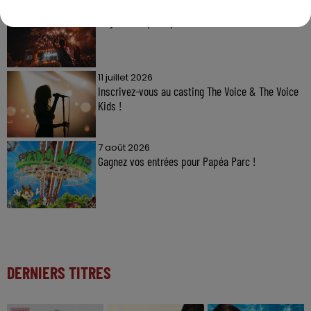
7 août 2026
Gagnez vos pass pour le V and B Fest' 2026 !
11 juillet 2026
Inscrivez-vous au casting The Voice & The Voice
Kids !
7 août 2026
Gagnez vos entrées pour Papéa Parc !
DERNIERS TITRES