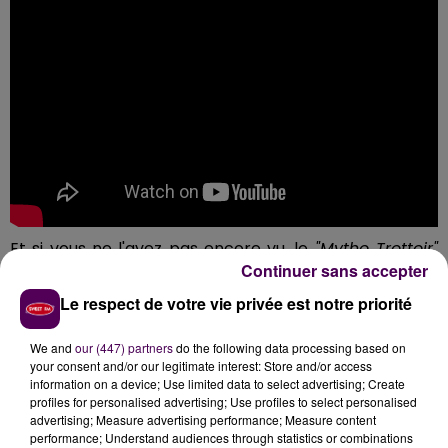
Et si vous ne l'avez pas encore vu, le
"Mytho Trottoir"
Continuer sans accepter
de Gwen est à mourir de rire !
Le respect de votre vie privée est notre priorité
We and
our (447) partners
do the following data processing based on
your consent and/or our legitimate interest: Store and/or access
information on a device; Use limited data to select advertising; Create
profiles for personalised advertising; Use profiles to select personalised
advertising; Measure advertising performance; Measure content
performance; Understand audiences through statistics or combinations