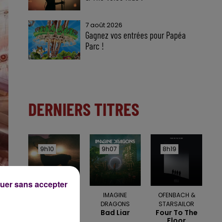
7 août 2026
Gagnez vos entrées pour Papéa
Parc !
DERNIERS TITRES
9h10
9h10
9h07
9h07
8h19
8h19
uer sans accepter
BIGFLO & OLI
IMAGINE
OFENBACH &
Picasso
DRAGONS
STARSAILOR
Bad Liar
Four To The
Floor