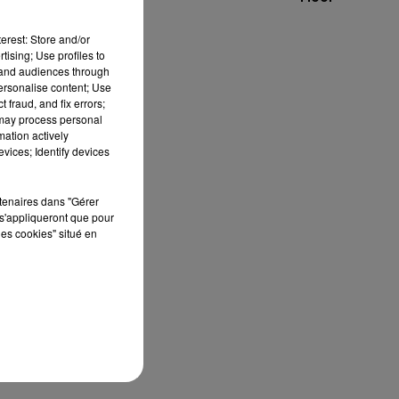
erest: Store and/or
tising; Use profiles to
tand audiences through
personalise content; Use
 fraud, and fix errors;
 may process personal
mation actively
vices; Identify devices
8
rtenaires dans "Gérer
s'appliqueront que pour
les cookies" situé en
s