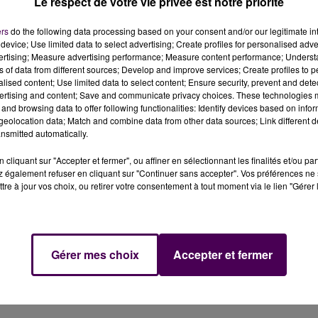
Le respect de votre vie privée est notre priorité
ers
do the following data processing based on your consent and/or our legitimate int
device; Use limited data to select advertising; Create profiles for personalised adver
vertising; Measure advertising performance; Measure content performance; Unders
ns of data from different sources; Develop and improve services; Create profiles to 
eu dans deux semaines, ces 17 et 18 avril 2021, mais
alised content; Use limited data to select content; Ensure security, prevent and detect
son du contexte sanitaire.
ertising and content; Save and communicate privacy choices. These technologies
and browsing data to offer following functionalities: Identify devices based on infor
eolocation data; Match and combine data from other data sources; Link different de
passé
. Mais l
es 24 Heures Motos 2021, prévues ces 17 et 1
nsmitted automatically.
dredi 2 avril.
"Le contexte sanitaire actuel, qui engendre
enue de l'épreuve dans les conditions de sécurité
cliquant sur "Accepter et fermer", ou affiner en sélectionnant les finalités et/ou pa
 également refuser en cliquant sur "Continuer sans accepter". Vos préférences ne 
ndique travailler
"actuellement sur la possibilité de
tre à jour vos choix, ou retirer votre consentement à tout moment via le lien "Gérer 
préciser :
"Une communication sera faite à ce sujet dan
d avec le
@FIM_EWC
, la
@ffmoto
et
@Eurosport
Events,
des
@24heuresmotos
. Nous travaillons sans relâche pour
Gérer mes choix
Accepter et fermer
s://t.co/aKL7zwuq1R