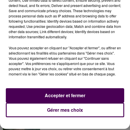
content; Use limited data to select content; Ensure security, prevent and
dernière année de contrat, milite pour l’arrivée d’une
detect fraud, and fix errors; Deliver and present advertising and content;
Save and communicate privacy choices. These technologies may
recrue supplémentaire.
process personal data such as IP address and browsing data to offer
following functionalities: Identify devices based on information actively
Crédits photo : Dominique Breugnot/MSB
requested; Use precise geolocation data; Match and combine data from
other data sources; Link different devices; Identify devices based on
information transmitted automatically.
Vous pouvez accepter en cliquant sur "Accepter et fermer", ou affiner en
sélectionnant les finalités et/ou partenaires dans "Gérer mes choix".
Vous pouvez également refuser en cliquant sur "Continuer sans
accepter". Vos préférences ne s'appliqueront que pour ce site. Vous
pouvez mettre à jour vos choix, ou retirer votre consentement à tout
moment via le lien "Gérer les cookies" situé en bas de chaque page.
À LA UNE
Accepter et fermer
31 juillet 2026
Gérer mes choix
Gagnez vos entrées à Terra Botanica !