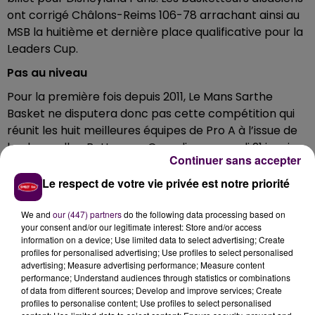
ont corrigé Châlons-Reims 106-78 arrachant ainsi au
MSB la huitième et dernière place qualificative pour la
Leaders Cup.
Pas au niveau
Pour la première fois depuis 2011, Le Mans Sarthe
Basket ne disputera donc pas cette compétition qui
réunit les huit meilleures équipes de Pro A à l’issue de
la phase aller. Battus par Gravelines samedi 21 janvier
Continuer sans accepter
à Antarès, les joueurs d’Erman Kunter terminent
neuvième avec un bilan de neuf victoires et huit
Le respect de votre vie privée est notre priorité
défaites.
We and
our (447) partners
do the following data processing based on
Des changements à venir
your consent and/or our legitimate interest: Store and/or access
information on a device; Use limited data to select advertising; Create
Malgré la qualification en Basketball Champions
profiles for personalised advertising; Use profiles to select personalised
League, le président du club a fait part de sa
advertising; Measure advertising performance; Measure content
déception. Christophe Lebouille envisage de procéder
performance; Understand audiences through statistics or combinations
of data from different sources; Develop and improve services; Create
à des changements dans les semaines qui viennent,
profiles to personalise content; Use profiles to select personalised
sans en préciser la nature. Erman Kunter, dans sa