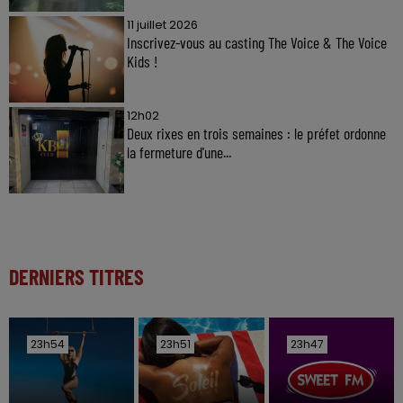
11 juillet 2026
Inscrivez-vous au casting The Voice & The Voice
Kids !
12h02
Deux rixes en trois semaines : le préfet ordonne
la fermeture d'une...
DERNIERS TITRES
23h54
23h54
23h51
23h51
23h47
23h47