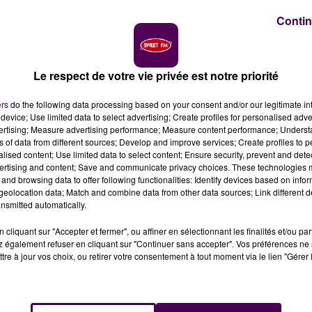
ron
Contin
e saison sur La Chaîne L'Equipe. Cette dernière a
s des matchs de Jeep Elite, dont ceux du MSB.
Le respect de votre vie privée est notre priorité
tement, ce sera possible dans quelques jours.
La Chaî
ers
do the following data processing based on your consent and/or our legitimate int
device; Use limited data to select advertising; Create profiles for personalised adver
le avait obtenu les droits de diffusion du championn
vertising; Measure advertising performance; Measure content performance; Unders
asculin avec quarante matches au moins, saison réguli
ns of data from different sources; Develop and improve services; Create profiles to 
les de la Coupe de France masculine et féminine. Jusqu’i
alised content; Use limited data to select content; Ensure security, prevent and detect
ertising and content; Save and communicate privacy choices. These technologies
and browsing data to offer following functionalities: Identify devices based on infor
eolocation data; Match and combine data from other data sources; Link different de
nsmitted automatically.
cliquant sur "Accepter et fermer", ou affiner en sélectionnant les finalités et/ou pa
 L’Equipe le vendredi 25 septembre à 21h, un match en
 également refuser en cliquant sur "Continuer sans accepter". Vos préférences ne 
 sur nos petits écrans le MSB le lundi suivant, le 
tre à jour vos choix, ou retirer votre consentement à tout moment via le lien "Gérer 
ront dans les Pyrénées-Atlantiques
où ils affrontero
 Chaîne L’Equipe indique qu’on pourra suivre également
le lundi à 21h.