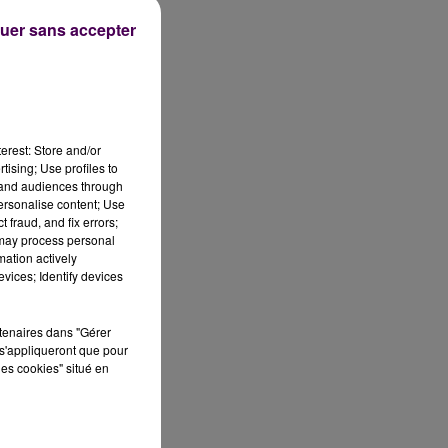
uer sans accepter
ne
erest: Store and/or
tising; Use profiles to
at
tand audiences through
ère
personalise content; Use
ci,
 fraud, and fix errors;
 may process personal
mation actively
vices; Identify devices
rtenaires dans "Gérer
tre
s'appliqueront que pour
28
les cookies" situé en
nt
 un