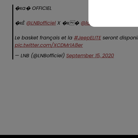
�xa� OFFICIEL
�xÈ
@LNBofficiel
X �x�
@lachainelequipe
/
@l
Le basket français et la
#JeepELITE
seront disponib
pic.twitter.com/XCDMr1A8er
— LNB (@LNBofficiel)
September 15, 2020