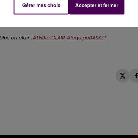
Gérer mes choix
Accepter et fermer
equipe
les en clair !
#LNBenCLAIR
#lequipeBASKET