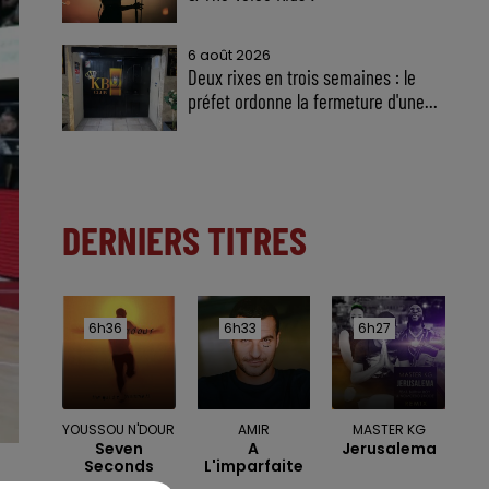
6 août 2026
Deux rixes en trois semaines : le
préfet ordonne la fermeture d'une...
DERNIERS TITRES
6h36
6h36
6h33
6h33
6h27
6h27
YOUSSOU N'DOUR
AMIR
MASTER KG
Seven
A
Jerusalema
Seconds
L'imparfaite