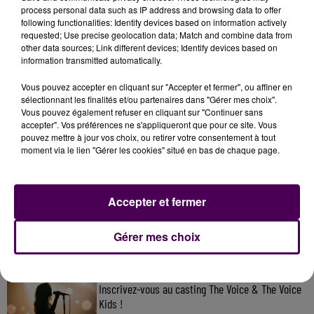
devant le centre d’information du public.
process personal data such as IP address and browsing data to offer
following functionalities: Identify devices based on information actively
requested; Use precise geolocation data; Match and combine data from
other data sources; Link different devices; Identify devices based on
information transmitted automatically.
Vous pouvez accepter en cliquant sur "Accepter et fermer", ou affiner en
sélectionnant les finalités et/ou partenaires dans "Gérer mes choix".
Vous pouvez également refuser en cliquant sur "Continuer sans
accepter". Vos préférences ne s'appliqueront que pour ce site. Vous
pouvez mettre à jour vos choix, ou retirer votre consentement à tout
moment via le lien "Gérer les cookies" situé en bas de chaque page.
À LA UNE
Accepter et fermer
7 août 2026
Gagnez vos pass pour le V and B Fest' 2026 !
Gérer mes choix
11 juillet 2026
Inscrivez-vous au casting The Voice & The Voice
Kids !