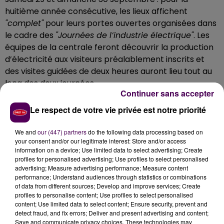
huitième année consécutive, les lieux affichent
"complet"
pour leurs portes ouvertes organisées dans
le cadre des
"Journées de l’industrie électrique"
. Les
équipes de la centrale feront découvrir la production
d’électricité aux visiteurs préalablement inscrits et
des visites guidées de deux heures auront lieu tout au
long des deux journées.
Continuer sans accepter
Un salon de la mobilité électrique
Le respect de votre vie privée est notre priorité
Au programme : conférence sur le fonctionnement
We and
our (447) partners
do the following data processing based on
your consent and/or our legitimate interest: Store and/or access
d’une centrale nucléaire et sur le
"mix énergétique"
,
information on a device; Use limited data to select advertising; Create
découverte d’une salle des machines et visite du
profiles for personalised advertising; Use profiles to select personalised
simulateur de conduite, réplique de la salle de
advertising; Measure advertising performance; Measure content
performance; Understand audiences through statistics or combinations
commande. Evénement dans l'événement, un salon
of data from different sources; Develop and improve services; Create
de la mobilité électrique aura lieu, avec possibilité
profiles to personalise content; Use profiles to select personalised
d'essayer des véhicules
"zéro émission"
ou hybrides,
content; Use limited data to select content; Ensure security, prevent and
detect fraud, and fix errors; Deliver and present advertising and content;
vélos, trottinettes et segway, le samedi de 9h30 à 18h
Save and communicate privacy choices. These technologies may