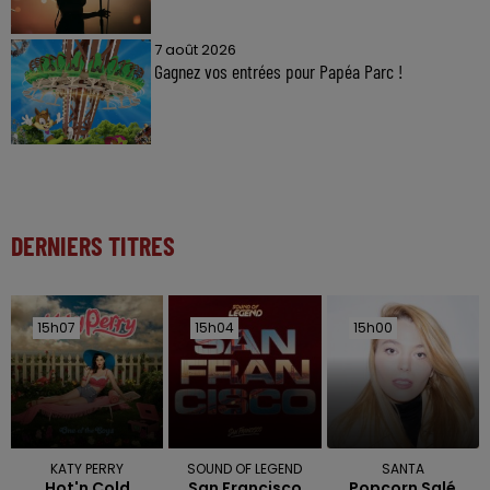
7 août 2026
Gagnez vos entrées pour Papéa Parc !
DERNIERS TITRES
15h07
15h07
15h04
15h04
15h00
15h00
KATY PERRY
SOUND OF LEGEND
SANTA
Hot'n Cold
San Francisco
Popcorn Salé