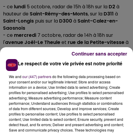
- ce
lundi
5 octobre, radar de 15h à 18h sur la
D2
à
hauteur de
Saint-Rémy-des-Monts
, sur la
D311
à
Saint-Longis
puis sur la
D300
à
Saint-Calez-en-
Saosnois
- ce
mercredi
7 octobre, radar de 14h à 18h sur
l'
avenue Joël-Le Theule
et
rue de la Petite-vitesse
à
Sablé-sur-Sarthe
, sur la
D22
à
Juigné-sur-Sarthe
Continuer sans accepter
puis sur la
D309
à hauteur de
Solesmes
Le respect de votre vie privée est notre priorité
- ce
vendredi
9 octobre, radar de 8h à 12h le long de
la
D20bis
à
Yvré-l'Evêque
We and
our (447) partners
do the following data processing based on
"Naturellement,
d'autres contrôles seront réalisés
your consent and/or our legitimate interest: Store and/or access
information on a device; Use limited data to select advertising; Create
concomitamment et tout au long de la semaine sur
profiles for personalised advertising; Use profiles to select personalised
les routes du département sans pour autant être
advertising; Measure advertising performance; Measure content
annoncés
. La sécurité est l’affaire de tous et chacun
performance; Understand audiences through statistics or combinations
of data from different sources; Develop and improve services; Create
a le devoir de se sentir responsable au
profiles to personalise content; Use profiles to select personalised
volant"
précisent les gendarmes sur leur page
content; Use limited data to select content; Ensure security, prevent and
Facebook, où l’information est aussi disponible.
detect fraud, and fix errors; Deliver and present advertising and content;
Save and communicate privacy choices. These technologies may