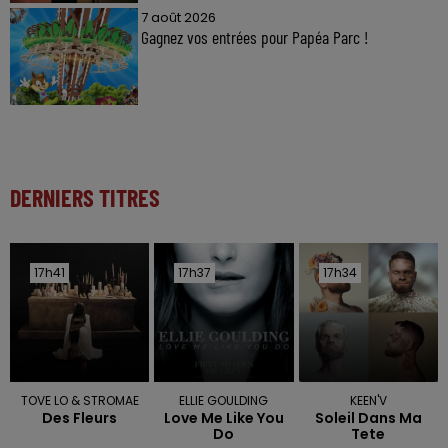
7 août 2026
Gagnez vos entrées pour Papéa Parc !
DERNIERS TITRES
17h41
17h41
17h37
17h37
17h34
17h34
TOVE LO & STROMAE
ELLIE GOULDING
KEEN'V
Des Fleurs
Love Me Like You
Soleil Dans Ma
Do
Tete