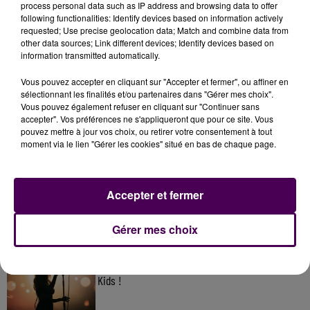
process personal data such as IP address and browsing data to offer
following functionalities: Identify devices based on information actively
requested; Use precise geolocation data; Match and combine data from
other data sources; Link different devices; Identify devices based on
information transmitted automatically.
Vous pouvez accepter en cliquant sur "Accepter et fermer", ou affiner en
sélectionnant les finalités et/ou partenaires dans "Gérer mes choix".
Vous pouvez également refuser en cliquant sur "Continuer sans
accepter". Vos préférences ne s'appliqueront que pour ce site. Vous
pouvez mettre à jour vos choix, ou retirer votre consentement à tout
À LA UNE
moment via le lien "Gérer les cookies" situé en bas de chaque page.
7 août 2026
Accepter et fermer
Gagnez vos pass pour le V and B Fest' 2026 !
Gérer mes choix
11 juillet 2026
Inscrivez-vous au casting The Voice & The Voice
Kids !