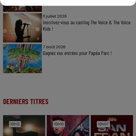
11 juillet 2026
Inscrivez-vous au casting The Voice & The Voice
Kids !
7 août 2026
Gagnez vos entrées pour Papéa Parc !
DERNIERS TITRES
10h12
10h12
10h10
10h10
10h07
10h07