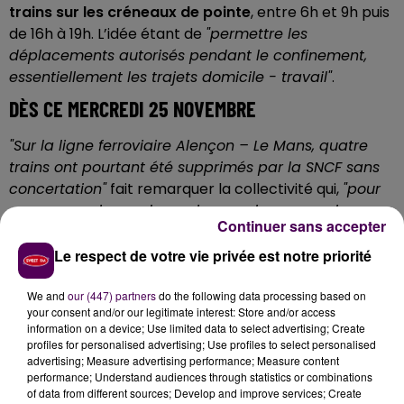
trains sur les créneaux de pointe
, entre 6h et 9h puis
de 16h à 19h. L’idée étant de
"permettre les
déplacements autorisés pendant le confinement,
essentiellement les trajets domicile - travail"
.
DÈS CE MERCREDI 25 NOVEMBRE
"Sur la ligne ferroviaire Alençon – Le Mans, quatre
trains ont pourtant été supprimés par la SNCF sans
concertation"
fait remarquer la collectivité qui,
"pour
assurer un niveau de service en phase avec les
Continuer sans accepter
besoins des usagers"
, indique avoir demandé
et
obtenu la remise en circulation des trains
Le respect de votre vie privée est notre priorité
concernés
à partir de ce mercredi 25 novembre.
We and
our (447) partners
do the following data processing based on
your consent and/or our legitimate interest: Store and/or access
information on a device; Use limited data to select advertising; Create
profiles for personalised advertising; Use profiles to select personalised
advertising; Measure advertising performance; Measure content
performance; Understand audiences through statistics or combinations
of data from different sources; Develop and improve services; Create