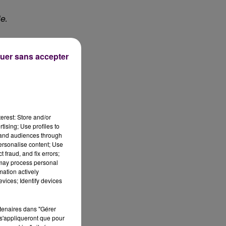
e.
ns
uer sans accepter
a
de
erest: Store and/or
tising; Use profiles to
tand audiences through
personalise content; Use
 fraud, and fix errors;
 may process personal
mation actively
vices; Identify devices
ec
’a
rtenaires dans "Gérer
s'appliqueront que pour