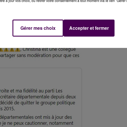
tre à jour vos choix, ou retirer votre consentement à tout moment via le lien "Gérer 
Gérer mes choix
Accepter et fermer