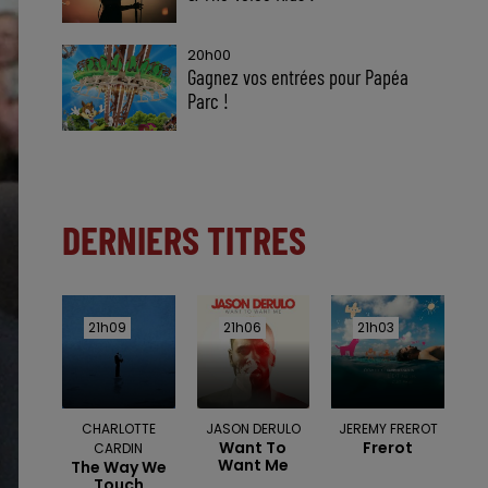
20h00
Gagnez vos entrées pour Papéa
Parc !
DERNIERS TITRES
21h09
21h09
21h06
21h06
21h03
21h03
CHARLOTTE
JASON DERULO
JEREMY FREROT
Want To
Frerot
CARDIN
Want Me
The Way We
Touch