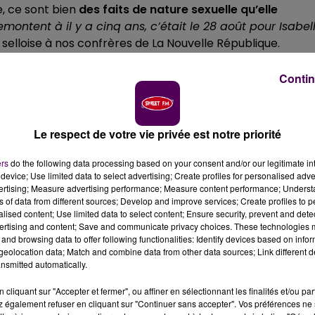
e, ce sont bien
des faits de nature sexuelle qu’elle
remontent à il y a cinq ans, c’était le 28 août pour Isabell
e selloise à nos confrères de La Nouvelle République.
. De son côté, Isabelle Gasselin souhaite prendre un peu
n laissant à sa collègue le soin d’intervenir.
"Nous recevo
Contin
 au cœur"
nous expliquait ce mercredi matin la maire de L
istina Brown qui semble essuyer les premières décisions 
LC lundi, le bureau des Républicains vient de la suspendre
Le respect de votre vie privée est notre priorité
R 41.
ers
do the following data processing based on your consent and/or our legitimate int
device; Use limited data to select advertising; Create profiles for personalised adver
vertising; Measure advertising performance; Measure content performance; Unders
 nouveau coup de tonnerre qui gronde sur la
"maison Loir-
ns of data from different sources; Develop and improve services; Create profiles to 
rer une image d’union et de calme dans la tempête.
"Le
alised content; Use limited data to select content; Ensure security, prevent and detect
ertising and content; Save and communicate privacy choices. These technologies
priée en saisissant le procureur de la République, bien
and browsing data to offer following functionalities: Identify devices based on infor
 Catherine Lhéritier, quatrième vice-présidente et
eolocation data; Match and combine data from other data sources; Link different de
her.
"Il n’y a pas lieu de confondre un sujet individuel av
nsmitted automatically.
ogynes qu’aucune de nous au Conseil départemental n
cliquant sur "Accepter et fermer", ou affiner en sélectionnant les finalités et/ou pa
 lui, s’exprimer ce mercredi dans l’après-midi.
 également refuser en cliquant sur "Continuer sans accepter". Vos préférences ne 