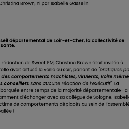
Christina Brown, ni par Isabelle Gasselin
il départemental de Loir-et-Cher, la collectivité se
ssante.
 rédaction de Sweet FM, Christina Brown était invitée à
e avait diffusé la veille au soir, parlant de
"pratiques p
t
des comportements machistes, virulents, voire même
s conseillers
sans aucune réaction de l’exécutif".
La
ébarquée entre temps de la majorité départementale- a
tamment d’échanger avec sa collègue de Sologne, Isabell
 victime de comportements déplacés au sein de l’assembl
allée !