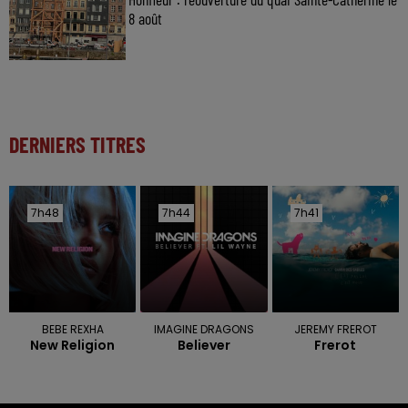
8 août
DERNIERS TITRES
7h48
7h48
7h44
7h44
7h41
7h41
BEBE REXHA
IMAGINE DRAGONS
JEREMY FREROT
New Religion
Believer
Frerot