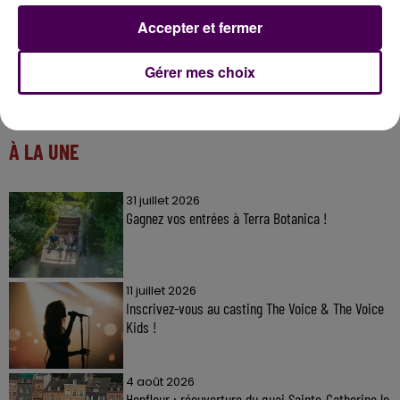
Accepter et fermer
Gérer mes choix
À LA UNE
31 juillet 2026
Gagnez vos entrées à Terra Botanica !
11 juillet 2026
Inscrivez-vous au casting The Voice & The Voice
Kids !
4 août 2026
Honfleur : réouverture du quai Sainte-Catherine le