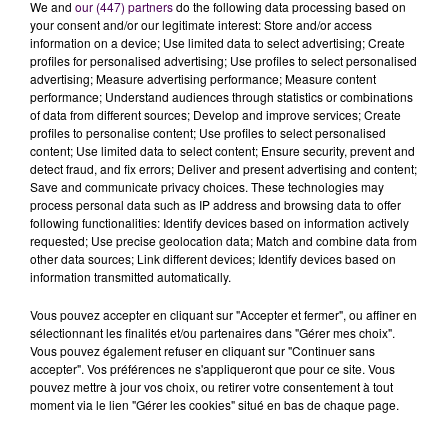
SIX ARTISTES POUR PLUS DE TROIS HEURES DE
We and
our (447) partners
do the following data processing based on
SHOW
your consent and/or our legitimate interest: Store and/or access
information on a device; Use limited data to select advertising; Create
profiles for personalised advertising; Use profiles to select personalised
Le ventriloque Nans Marco, 19 ans, révélé à la télé dans
advertising; Measure advertising performance; Measure content
l’émission "La France a un incroyable talent",
performance; Understand audiences through statistics or combinations
partagera la scène du Festival de Magie... avec son
of data from different sources; Develop and improve services; Create
profiles to personalise content; Use profiles to select personalised
lapin Natian. Roy Neves, peintre illusionniste viendra
content; Use limited data to select content; Ensure security, prevent and
dresser le portrait de vedettes mondialement
detect fraud, and fix errors; Deliver and present advertising and content;
connues, le Hollandais Niek Takens pour sa part,
Save and communicate privacy choices. These technologies may
process personal data such as IP address and browsing data to offer
présentera des numéros de manipulation, Jerry Pilar
following functionalities: Identify devices based on information actively
fera découvrir son monde futuriste en laser 3D, Gaël le
requested; Use precise geolocation data; Match and combine data from
Magicien présentera lui-même quelques unes de ses
other data sources; Link different devices; Identify devices based on
information transmitted automatically.
nouveautés et le tout sera présenté par l’illusionniste
Lord Martin.
Vous pouvez accepter en cliquant sur "Accepter et fermer", ou affiner en
sélectionnant les finalités et/ou partenaires dans "Gérer mes choix".
Vous pouvez également refuser en cliquant sur "Continuer sans
Gaël le Magicien
accepter". Vos préférences ne s'appliqueront que pour ce site. Vous
pouvez mettre à jour vos choix, ou retirer votre consentement à tout
moment via le lien "Gérer les cookies" situé en bas de chaque page.