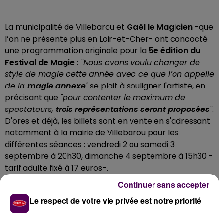
La municipalité de Villebarou et
Gaël le Magicien
-que
l’on ne présente plus en Loir-et-Cher- ont concocté
une programmation originale pour la
5e édition du
Festival de Magie
:
"Nous avons voulu changer de
style de magie cette année avec ce que l’on appelle
de la
magie annexe
"
se plait à souligner l'artiste, en
précisant que
"pour contenter le maximum de
spectateurs,
trois représentations seront proposées
"
.
D'ores et déjà, les billets sont en vente en s'adressant
notamment à la mairie de Villebarou pour les
différentes séances : vendredi 2 ou samedi 3
septembre à 20h30, dimanche 4 septembre à 15h30 -
tarif adulte fixé à 17 euros-.
Continuer sans accepter
Gaël le Magicien
Le respect de votre vie privée est notre priorité