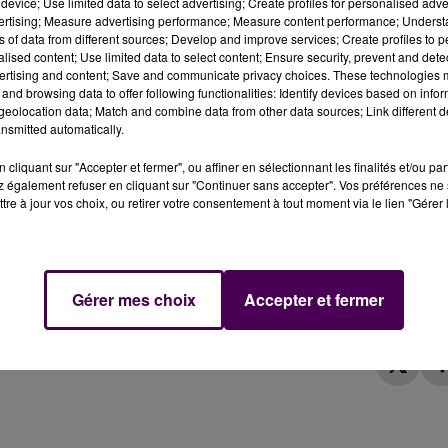
device; Use limited data to select advertising; Create profiles for personalised adver
vertising; Measure advertising performance; Measure content performance; Unders
ns of data from different sources; Develop and improve services; Create profiles to 
alised content; Use limited data to select content; Ensure security, prevent and detect
ertising and content; Save and communicate privacy choices. These technologies
and browsing data to offer following functionalities: Identify devices based on infor
eolocation data; Match and combine data from other data sources; Link different de
1 avril pour la revalorisations des pensions notamment.
nsmitted automatically.
cliquant sur "Accepter et fermer", ou affiner en sélectionnant les finalités et/ou pa
grains : à Blois comme un peu partout ailleurs en France, le
 également refuser en cliquant sur "Continuer sans accepter". Vos préférences ne 
ril
"pour la défense du pouvoir d’achat, la suppression 
tre à jour vos choix, ou retirer votre consentement à tout moment via le lien "Gérer 
ons sociales, la revalorisation de toutes les pensions e
e des pertes subies depuis 2014, un minimum de pension 
 la CGT, l'une des neuf structures syndicales et associativ
.
Gérer mes choix
Accepter et fermer