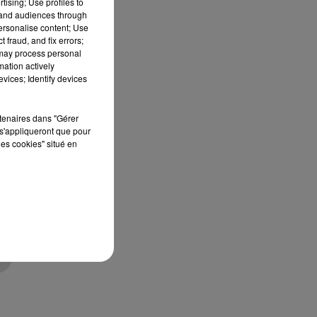
tising; Use profiles to
tand audiences through
personalise content; Use
 fraud, and fix errors;
 may process personal
mation actively
vices; Identify devices
rtenaires dans "Gérer
s
s'appliqueront que pour
de
les cookies" situé en
n
à
es