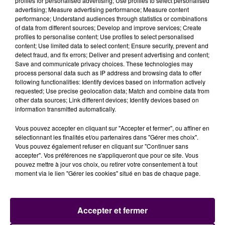
profiles for personalised advertising; Use profiles to select personalised
Ninon Gautier, directrice de l'hôpital de Mamers
advertising; Measure advertising performance; Measure content
performance; Understand audiences through statistics or combinations
of data from different sources; Develop and improve services; Create
MISE EN VENTE POUR 40 000 EUROS
profiles to personalise content; Use profiles to select personalised
content; Use limited data to select content; Ensure security, prevent and
detect fraud, and fix errors; Deliver and present advertising and content;
"L'objectif demeure pour le CHICAM comme pour la
Save and communicate privacy choices. These technologies may
mairie de Mamers que les futurs acquéreurs aient la
process personal data such as IP address and browsing data to offer
motivation de
préserver et valoriser le patrimoine
following functionalities: Identify devices based on information actively
requested; Use precise geolocation data; Match and combine data from
architectural
de la ville"
rassure l'établissement
other data sources; Link different devices; Identify devices based on
hospitalier, qui fixe le prix de ce bien potentiellement
information transmitted automatically.
prestigieux, à 40 000 euros : petit prix, mais qui doit
Vous pouvez accepter en cliquant sur "Accepter et fermer", ou affiner en
permettre d'envisager un chantier de remise en état.
sélectionnant les finalités et/ou partenaires dans "Gérer mes choix".
Vous pouvez également refuser en cliquant sur "Continuer sans
accepter". Vos préférences ne s'appliqueront que pour ce site. Vous
pouvez mettre à jour vos choix, ou retirer votre consentement à tout
moment via le lien "Gérer les cookies" situé en bas de chaque page.
Accepter et fermer