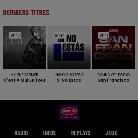
DERNIERS TITRES
8h47
8h47
8h44
8h44
8h41
8h41
MYLENE FARMER
INIGO QUINTERO
SOUND OF LEGEND
C'est À Qui Le Tour
Si No Estas
San Francisco
RADIO
INFOS
REPLAYS
JEUX