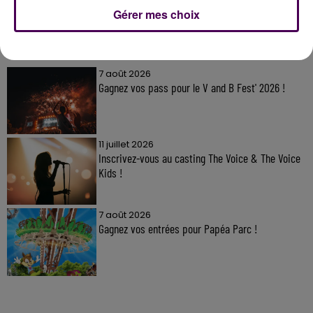
Gérer mes choix
À LA UNE
7 août 2026
Gagnez vos pass pour le V and B Fest' 2026 !
11 juillet 2026
Inscrivez-vous au casting The Voice & The Voice
Kids !
7 août 2026
Gagnez vos entrées pour Papéa Parc !