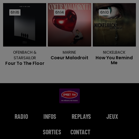
6h16
6h16
6h14
6h14
6h10
6h10
OFENBACH &
MARINE
NICKELBACK
Coeur Maladroit
How You Remind
STARSAILOR
Me
Four To The Floor
RADIO
INFOS
REPLAYS
JEUX
SORTIES
CONTACT