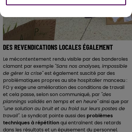
DES REVENDICATIONS LOCALES ÉGALEMENT
Le mécontentement rendu visible par des banderoles
clamant par exemple
"Sans nos analyses, impossible
de gérer la crise"
est également suscité par des
problématiques propres au site hospitalier manceau :
FO y exige une amélioration des conditions de travail
et cela passe, selon son communiqué, par
"
des
plannings validés en temps et en heure"
ainsi que par
"une solution au bruit et au froid sur leurs postes de
travail"
. Le syndicat pointe aussi des
problèmes
techniques à répétition
qui entraînent des retards
dans les résultats et un épuisement du personnel.