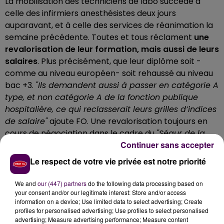
La mobilisation des techniciens de labo succède à
celle des infirmiers anesthésistes deux jours
auparavant, et à celle des services de réanimation la
semaine précédente. Toutes et tous réclament
une
revalorisation de leur formation, mais aussi de leurs
salaires
. Plus précisément, que leur diplôme soit -
comme au niveau européen- soit rehaussé au niveau
bac +3.
"Ils demandent aussi à passer en catégorie A
type, et non catégorie A de la fonction publique
hospitalière, ce qui reclasserait leurs grilles d’indices
de salaire"
ajoute FO. Une revalorisation toujours en
cours de négociation dans le cadre du
"Ségur de la
Continuer sans accepter
santé"
.
Le respect de votre vie privée est notre priorité
We and
our (447) partners
do the following data processing based on
your consent and/or our legitimate interest: Store and/or access
information on a device; Use limited data to select advertising; Create
profiles for personalised advertising; Use profiles to select personalised
advertising; Measure advertising performance; Measure content