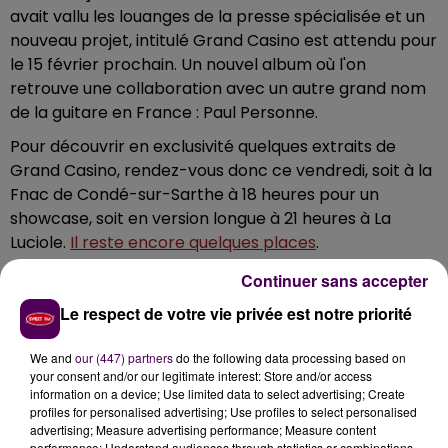
avait vallu les louanges de la presse spécialisée et un
nouveau projet, intitulé Grand Casino est attendu pour
le 15 février prochain. Un nouvel album où l'on
retrouve une collaboration avec un autre grand nom
de la guitare en France : Paul Personne.
Pour découvrir en exclusivité quelques extraits de
Grand Casino, rendez-vous donc ce vendredi, soit à la
Fnac de Condé-sur-Sarthe à 18 heures pour un
showcase, soit en version longue à 21 heures à La
Luciole.
Il reste encore quelques places
.
Le clip de la chanson Blues, booze & rock'n'roll, sorti
Continuer sans accepter
en 2016 :
Le respect de votre vie privée est notre priorité
We and
our (447) partners
do the following data processing based on
your consent and/or our legitimate interest: Store and/or access
information on a device; Use limited data to select advertising; Create
profiles for personalised advertising; Use profiles to select personalised
advertising; Measure advertising performance; Measure content
performance; Understand audiences through statistics or combinations