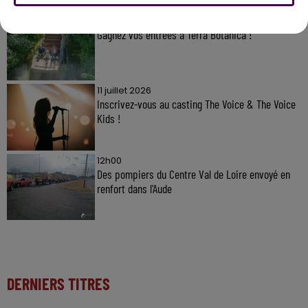
31 juillet 2026
Gagnez vos entrées à Terra Botanica !
11 juillet 2026
Inscrivez-vous au casting The Voice & The Voice
Kids !
12h00
Des pompiers du Centre Val de Loire envoyé en
renfort dans l'Aude
DERNIERS TITRES