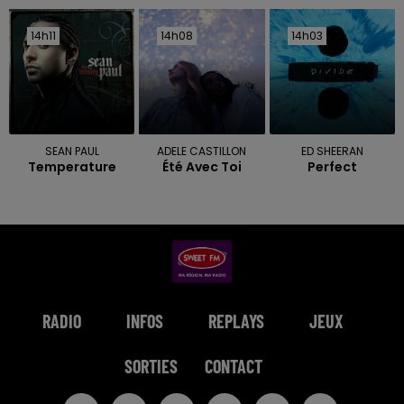
14h11
14h11
14h08
14h08
14h03
14h03
SEAN PAUL
ADELE CASTILLON
ED SHEERAN
Temperature
Été Avec Toi
Perfect
RADIO
INFOS
REPLAYS
JEUX
SORTIES
CONTACT