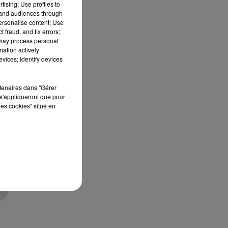
tising; Use profiles to
tand audiences through
personalise content; Use
e
 fraud, and fix errors;
un
 may process personal
mation actively
vices; Identify devices
rtenaires dans "Gérer
s'appliqueront que pour
les cookies" situé en
c,