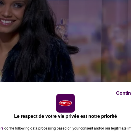
Contin
erie
Le respect de votre vie privée est notre priorité
stigieux du château de Cheverny le dimanche 1er octobr
ers
do the following data processing based on your consent and/or our legitimate int