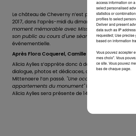
access information on a 
select personalised ad
statistics or combinatio
Le château de Cheverny n’est pas peu fier d’annoncer
profiles to select person
2017, dans l’après-midi du dimanche 1er octobre :
"P
Deliver and present adv
moment mémorable avec Miss France dans un cadre 
data such as IP address 
requested; Use precise g
son public au cours d'une séance de dédicaces et
based on information tra
événementielle.
Vous pouvez accepter en 
Après Flora Coquerel, Camille Cerf...
mes choix". Vous pouvez
ce site. Vous pouvez met
Alicia Aylies s’apprête donc à devenir la quatrième 
bas de chaque page.
dialogue, photos et dédicaces, dans le sillage de Flo
Mittenaere l’an passé.
"Une occasion unique de pas
appartements du monument"
insistent les responsa
Alicia Aylies sera présente de 14h à 17h.