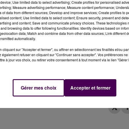
device; Use limited data to select advertising; Create profiles for personalised adver
vertising; Measure advertising performance; Measure content performance; Unders
ns of data from different sources; Develop and improve services; Create profiles to 
 qu’il accueillera Alicia Aylies, autrement dit Miss Franc
alised content; Use limited data to select content; Ensure security, prevent and detect
our la 4e̬me année consécutive, vous pourrez partager 
ertising and content; Save and communicate privacy choices. These technologies
prestigieux. Alicia Aylies viendra à la rencontre de
and browsing data to offer following functionalities: Identify devices based on infor
eolocation data; Match and combine data from other data sources; Link different de
 de photos"
détaillent les organisateurs de cette venue
nsmitted automatically.
cliquant sur "Accepter et fermer", ou affiner en sélectionnant les finalités et/ou pa
 également refuser en cliquant sur "Continuer sans accepter". Vos préférences ne 
tre à jour vos choix, ou retirer votre consentement à tout moment via le lien "Gérer 
Miss France à se prêter au jeu des échanges avec le publi
ra Cocquerel en 2014, de Camille Cerf en 2015 et d’Iris
ser un moment privilégié avec Miss France dans les
bles du lieu, qui devraient ainsi doper la fréquentation.
Gérer mes choix
Accepter et fermer