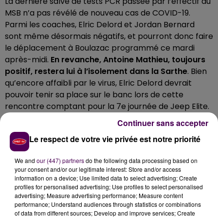
La dernière salve de tests PCR passée par l’effectif du
MSB n’a pas révélé de nouveau cas de COVID-19.
Parmi les coaches, Elric Delord et Jordan Bernard
sont même désormais négatifs, et pourront donc faire
le déplacement à Boulazac programmé ce mardi
après-midi.
En revanche, Antoine Mathieu, toujours
positif, restera lui à l’isolement dans la Sarthe
. Bien
qu’encore affaibli par le virus, Elric Delord devrait
pouvoir tenir sa place sur le banc lors de cette
rencontre comptant pour la 7e journée de Jeep Elite.
OVIE SOKO ET IGGY MOCKEVICIUS AUSSI DU
Continuer sans accepter
DÉPLACEMENT
Le respect de votre vie privée est notre priorité
Côté joueurs, même s’il se ressent toujours de son
We and
our (447) partners
do the following data processing based on
entorse à la cheville,
Ovie Soko prendra bien place
your consent and/or our legitimate interest: Store and/or access
information on a device; Use limited data to select advertising; Create
dans le car qui quittera Le Mans à la mi-journée. De
profiles for personalised advertising; Use profiles to select personalised
même qu’Iggy Mockecivius, qui a repris il y a peu
advertising; Measure advertising performance; Measure content
l’entraînement collectif avec ses coéquipiers
. Hugo
performance; Understand audiences through statistics or combinations
of data from different sources; Develop and improve services; Create
Mienandi, 17 ans, est également du voyage en