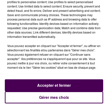
profiles to personalise content; Use profiles to select personalised
Dordogne. L’équipe de Boulazac occupe la 18e et
content; Use limited data to select content; Ensure security, prevent and
dernière place du classement de Jeep Elite avec un
detect fraud, and fix errors; Deliver and present advertising and content;
Save and communicate privacy choices. These technologies may
bilan de dix défaites pour seulement trois victoires
process personal data such as IP address and browsing data to offer
depuis le début de la saison. Coup d’envoi ce mercredi
following functionalities: Identify devices based on information actively
à 20h.
requested; Use precise geolocation data; Match and combine data from
other data sources; Link different devices; Identify devices based on
information transmitted automatically.
Vous pouvez accepter en cliquant sur "Accepter et fermer", ou affiner en
sélectionnant les finalités et/ou partenaires dans "Gérer mes choix".
Vous pouvez également refuser en cliquant sur "Continuer sans
accepter". Vos préférences ne s'appliqueront que pour ce site. Vous
pouvez mettre à jour vos choix, ou retirer votre consentement à tout
moment via le lien "Gérer les cookies" situé en bas de chaque page.
À LA UNE
Accepter et fermer
Gérer mes choix
20h00
Gagnez vos pass pour le V and B Fest' 2026 !