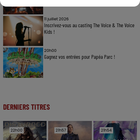
11 juillet 2026
Inscrivez-vous au casting The Voice & The Voice
Kids !
20h00
Gagnez vos entrées pour Papéa Parc !
DERNIERS TITRES
22h00
22h00
21h57
21h57
21h54
21h54