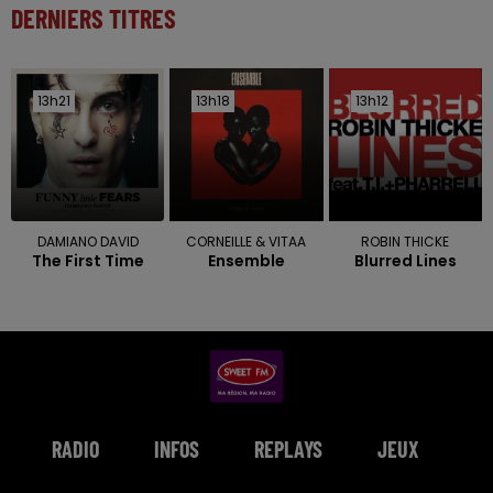
DERNIERS TITRES
13h21
13h21
13h18
13h18
13h12
13h12
DAMIANO DAVID
CORNEILLE & VITAA
ROBIN THICKE
The First Time
Ensemble
Blurred Lines
RADIO
INFOS
REPLAYS
JEUX