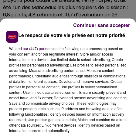
playoffs pour cause de blessure, Terry Tarpey avait
été l’un des Manceaux les plus réguliers de la saison :
6,8 points, 4,8 rebonds et 10,7 d’évaluation en 26
matchs.
Continuer sans accepter
�S�️ Officiel
@Taarpey
prolonge son contrat de 3
Le respect de votre vie privée est notre priorité
ans et sera avec nous jusqu'en
We and
our (447) partners
do the following data processing based on
2⒣0⒣2⒣2⒣
#GoMSB
�a�️�xÈ
your consent and/or our legitimate interest: Store and/or access
information on a device; Use limited data to select advertising; Create
pic.twitter.com/at6BaqYpqN
profiles for personalised advertising; Use profiles to select personalised
advertising; Measure advertising performance; Measure content
— MSB_Officiel (@MSB_Officiel)
18 juillet 2018
performance; Understand audiences through statistics or combinations
of data from different sources; Develop and improve services; Create
profiles to personalise content; Use profiles to select personalised
content; Use limited data to select content; Ensure security, prevent and
detect fraud, and fix errors; Deliver and present advertising and content;
Save and communicate privacy choices. These technologies may
process personal data such as IP address and browsing data to offer
following functionalities: Identify devices based on information actively
requested; Use precise geolocation data; Match and combine data from
other data sources; Link different devices; Identify devices based on
information transmitted automatically.