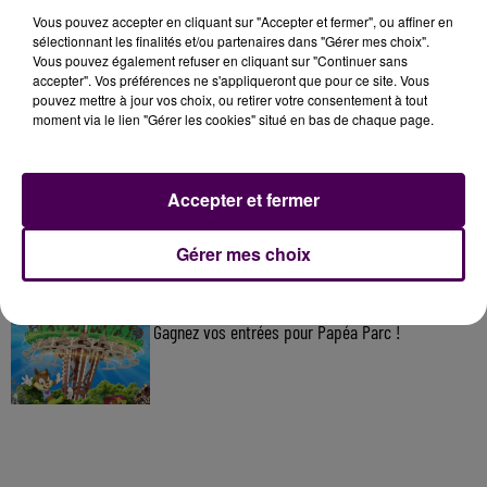
Vous pouvez accepter en cliquant sur "Accepter et fermer", ou affiner en
À LA UNE
sélectionnant les finalités et/ou partenaires dans "Gérer mes choix".
Vous pouvez également refuser en cliquant sur "Continuer sans
accepter". Vos préférences ne s'appliqueront que pour ce site. Vous
7 août 2026
pouvez mettre à jour vos choix, ou retirer votre consentement à tout
Gagnez vos pass pour le V and B Fest' 2026 !
moment via le lien "Gérer les cookies" situé en bas de chaque page.
Accepter et fermer
11 juillet 2026
Inscrivez-vous au casting The Voice & The Voice
Kids !
Gérer mes choix
7 août 2026
Gagnez vos entrées pour Papéa Parc !