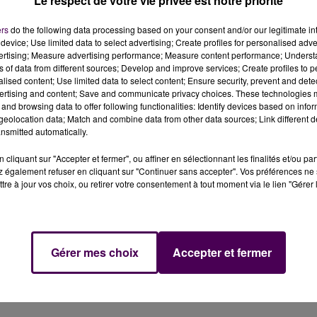
Le respect de votre vie privée est notre priorité
rver les services de son pivot martiniquais Yannis
ns, finir les playoffs.
ers
do the following data processing based on your consent and/or our legitimate int
device; Use limited data to select advertising; Create profiles for personalised adver
vertising; Measure advertising performance; Measure content performance; Unders
di 30 mai : un accord a été trouvé avec Yannis Morin
"pour
ns of data from different sources; Develop and improve services; Create profiles to 
. Du haut de ses 2,08 mètres, le pivot martiniquais de 24 a
alised content; Use limited data to select content; Ensure security, prevent and detect
 sur blessure de Wilfried Yeguete. Il avait ensuite remplacé
ertising and content; Save and communicate privacy choices. These technologies
and browsing data to offer following functionalities: Identify devices based on infor
eolocation data; Match and combine data from other data sources; Link different de
nsmitted automatically.
,1 points, 2,6 rebonds et 7,2 d’évaluation en 13 minutes
cliquant sur "Accepter et fermer", ou affiner en sélectionnant les finalités et/ou pa
 également refuser en cliquant sur "Continuer sans accepter". Vos préférences ne 
nagé par Eric Bartecheky, Yannis a largement participé
tre à jour vos choix, ou retirer votre consentement à tout moment via le lien "Gérer 
en demi-finales de la Jeep Elite"
explique le MSB dans un
Gérer mes choix
Accepter et fermer
iciper aux deux matches programmés à Strasbourg ces jeudi
 numéro 3 de ces demi-finales, qui aura lieu au Mans, sur
.