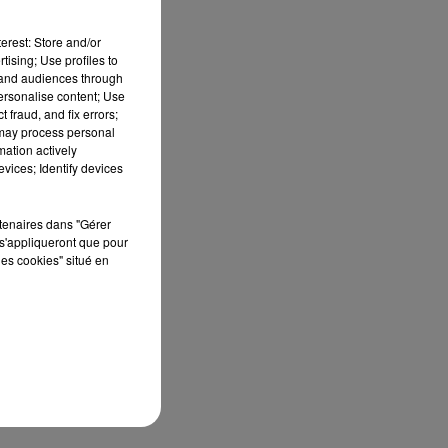
erest: Store and/or
tising; Use profiles to
tand audiences through
personalise content; Use
ns
 fraud, and fix errors;
 may process personal
mation actively
vices; Identify devices
rtenaires dans "Gérer
s'appliqueront que pour
 à
les cookies" situé en
 31