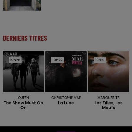
DERNIERS TITRES
19h26
19h26
19h22
19h22
19h19
19h19
QUEEN
CHRISTOPHE MAE
MARGUERITE
The Show Must Go
La Lune
Les Filles, Les
On
Meufs