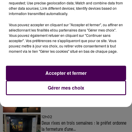
requested; Use precise geolocation data; Match and combine data from
other data sources; Link different devices; Identify devices based on
information transmitted automatically.
Vous pouvez accepter en cliquant sur "Accepter et fermer", ou affiner en
sélectionnant les finalités et/ou partenaires dans "Gérer mes choix".
Vous pouvez également refuser en cliquant sur "Continuer sans
À LA UNE
accepter". Vos préférences ne s'appliqueront que pour ce site. Vous
pouvez mettre à jour vos choix, ou retirer votre consentement à tout
moment via le lien "Gérer les cookies" situé en bas de chaque page.
31 juillet 2026
Gagnez vos entrées à Terra Botanica !
Accepter et fermer
Gérer mes choix
11 juillet 2026
Inscrivez-vous au casting The Voice & The Voice
Kids !
12h02
Deux rixes en trois semaines : le préfet ordonne
la fermeture d'une...