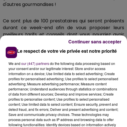
d'autres gourmandises !
Ce sont plus de 100 prestataires qui seront présents
durant ce week-end afin de vous proposer leurs
meilleurs tarifs et conseils dont vous pourriez avoir
besoin afin d'organiser vos séjours en 2019, qu'ils soient
Continuer sans accepter
courts ou longs ! Venez nombreux passer un bon
Le respect de votre vie privée est notre priorité
moment de convivialité avec de nombreuses
animations et surprises !
We and
our (447) partners
do the following data processing based on
your consent and/or our legitimate interest: Store and/or access
information on a device; Use limited data to select advertising; Create
Le Forum Vacances du Comité d'Établissement
profiles for personalised advertising; Use profiles to select personalised
advertising; Measure advertising performance; Measure content
Renault Le Mans est ouvert à tous ! Rendez-vous au
performance; Understand audiences through statistics or combinations
20, rue du Spoutnik au Mans ! Entrée gratuite !
of data from different sources; Develop and improve services; Create
profiles to personalise content; Use profiles to select personalised
content; Use limited data to select content; Ensure security, prevent and
detect fraud, and fix errors; Deliver and present advertising and content;
Save and communicate privacy choices. These technologies may
process personal data such as IP address and browsing data to offer
following functionalities: Identify devices based on information actively