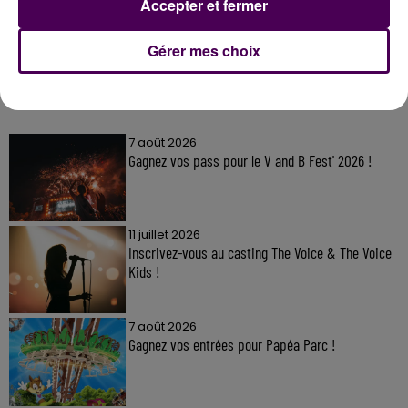
Accepter et fermer
Gérer mes choix
À LA UNE
7 août 2026
Gagnez vos pass pour le V and B Fest' 2026 !
11 juillet 2026
Inscrivez-vous au casting The Voice & The Voice
Kids !
7 août 2026
Gagnez vos entrées pour Papéa Parc !