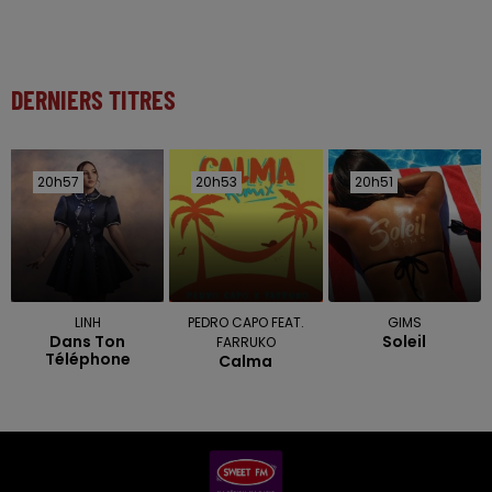
DERNIERS TITRES
20h57
20h57
20h53
20h53
20h51
20h51
LINH
PEDRO CAPO FEAT.
GIMS
Dans Ton
Soleil
FARRUKO
Téléphone
Calma