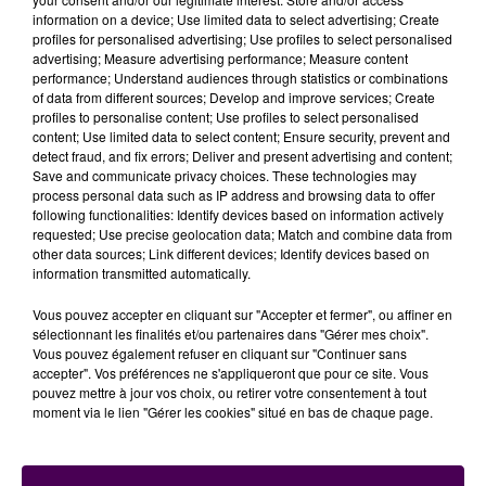
information on a device; Use limited data to select advertising; Create
ces piles de dossiers papier qui s’amoncellent sur les
profiles for personalised advertising; Use profiles to select personalised
bureaux des magistrats.
"Nous gagnons aussi du
advertising; Measure advertising performance; Measure content
temps, en moyenne un mois sur les
performance; Understand audiences through statistics or combinations
of data from different sources; Develop and improve services; Create
procédures"
ajoute Frédéric Chevalier. La ministre a
profiles to personalise content; Use profiles to select personalised
salué une expérimentation
"qui mérite d’être étendue
content; Use limited data to select content; Ensure security, prevent and
au niveau national".
La Chancellerie a lancé cinq
detect fraud, and fix errors; Deliver and present advertising and content;
Save and communicate privacy choices. These technologies may
grands chantiers, dont un dédié au numérique avec
process personal data such as IP address and browsing data to offer
des moyens matériels supplémentaires et de
following functionalities: Identify devices based on information actively
l’accompagnement pour les personnels :
"Dans le
requested; Use precise geolocation data; Match and combine data from
other data sources; Link different devices; Identify devices based on
cadre de la procédure pénale, nous essayons aussi
information transmitted automatically.
de travailler à la constitution d’un dossier unique qui
ira du dépôt de plainte jusqu’au bureau du
Vous pouvez accepter en cliquant sur "Accepter et fermer", ou affiner en
juge"
précise Nicole Belloubet.
sélectionnant les finalités et/ou partenaires dans "Gérer mes choix".
Vous pouvez également refuser en cliquant sur "Continuer sans
accepter". Vos préférences ne s'appliqueront que pour ce site. Vous
pouvez mettre à jour vos choix, ou retirer votre consentement à tout
moment via le lien "Gérer les cookies" situé en bas de chaque page.