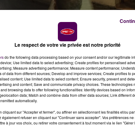
Contin
Le respect de votre vie privée est notre priorité
n
ers
do the following data processing based on your consent and/or our legitimate int
device; Use limited data to select advertising; Create profiles for personalised adver
obilisées dans la soirée de ce mardi 14 septembre sur
vertising; Measure advertising performance; Measure content performance; Unders
Nogent-le-Rotrou.
ns of data from different sources; Develop and improve services; Create profiles to 
alised content; Use limited data to select content; Ensure security, prevent and detect
ertising and content; Save and communicate privacy choices. These technologies
centres de secours de tout le secteur étaient déjà
and browsing data to offer following functionalities: Identify devices based on infor
tation s'est déclaré au niveau d'une toiture, ce mardi 
eolocation data; Match and combine data from other data sources; Link different de
nsmitted automatically.
 au numéro 75 de la rue Gouverneur
.
"Nous envoyons de
des flammes aux bâtiments voisins"
nous indiquait-on au
cliquant sur "Accepter et fermer", ou affiner en sélectionnant les finalités et/ou pa
 également refuser en cliquant sur "Continuer sans accepter". Vos préférences ne 
tre à jour vos choix, ou retirer votre consentement à tout moment via le lien "Gérer 