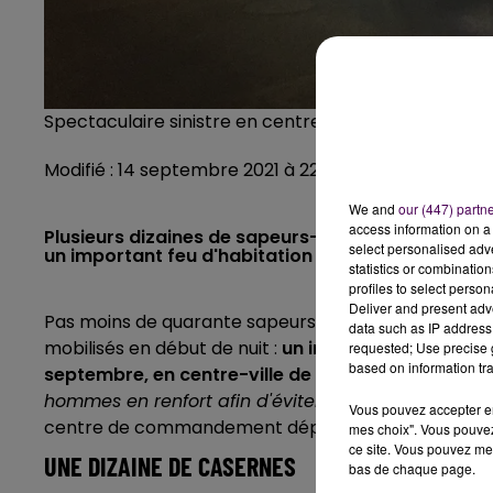
Spectaculaire sinistre en centre-ville
Modifié : 14 septembre 2021 à 22h22 par La rédactio
We and
our (447) partn
access information on a 
Plusieurs dizaines de sapeurs-pompiers étaient m
select personalised ad
un important feu d'habitation en centre-ville de 
statistics or combinatio
profiles to select person
Deliver and present adv
Pas moins de quarante sapeurs-pompiers venus des 
data such as IP address 
mobilisés en début de nuit :
un important feu d'habi
requested; Use precise g
based on information tra
septembre, en centre-ville de Nogent-le-Rotrou,
hommes en renfort afin d'éviter une propagation 
Vous pouvez accepter en 
centre de commandement départemental, à 21h.
mes choix". Vous pouvez
ce site. Vous pouvez met
UNE DIZAINE DE CASERNES
bas de chaque page.