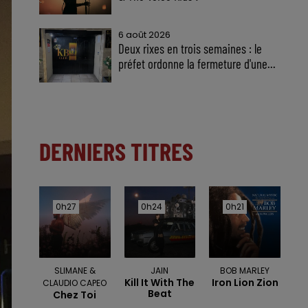
6 août 2026
Deux rixes en trois semaines : le
préfet ordonne la fermeture d'une...
DERNIERS TITRES
0h27
0h27
0h24
0h24
0h21
0h21
SLIMANE &
JAIN
BOB MARLEY
Kill It With The
Iron Lion Zion
CLAUDIO CAPEO
Beat
Chez Toi