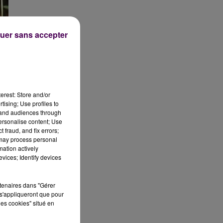
uer sans accepter
erest: Store and/or
tising; Use profiles to
tand audiences through
personalise content; Use
 fraud, and fix errors;
 may process personal
mation actively
14
vices; Identify devices
s
rtenaires dans "Gérer
s'appliqueront que pour
les cookies" situé en