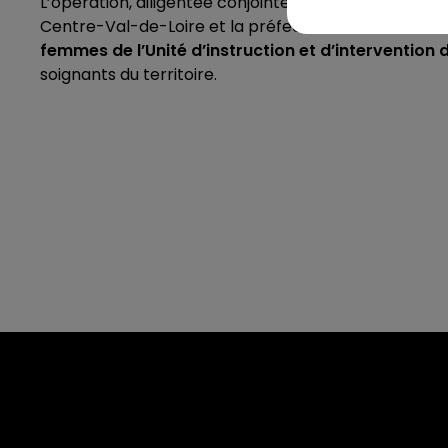
L’opération, diligentée conjointement par la munici
Centre-Val-de-Loire et la préfecture d’Eure-et-Loir,
femmes de l’Unité d’instruction et d’intervention de
soignants du territoire.