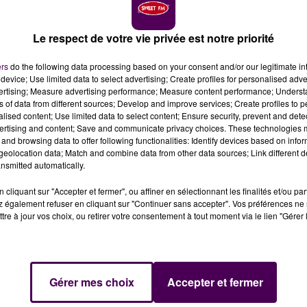
Le respect de votre vie privée est notre priorité
ers
do the following data processing based on your consent and/or our legitimate int
device; Use limited data to select advertising; Create profiles for personalised adver
vertising; Measure advertising performance; Measure content performance; Unders
ns of data from different sources; Develop and improve services; Create profiles to 
alised content; Use limited data to select content; Ensure security, prevent and detect
ertising and content; Save and communicate privacy choices. These technologies
and browsing data to offer following functionalities: Identify devices based on infor
eolocation data; Match and combine data from other data sources; Link different de
 "à risques" sont désormais immunisées contre les
gent-le-Rotrou.
nsmitted automatically.
cliquant sur "Accepter et fermer", ou affiner en sélectionnant les finalités et/ou pa
 également refuser en cliquant sur "Continuer sans accepter". Vos préférences ne 
e Robert-Hüwart
: quatre semaines après avoir reçu leur
tre à jour vos choix, ou retirer votre consentement à tout moment via le lien "Gérer 
00 personnes, domiciliées sur le territoire de la
oins 75 ans, se sont vues administrer leur seconde
Gérer mes choix
Accepter et fermer