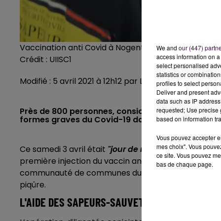
Vaccination anti Covid à Nogent-le-Rotrou
We and
our (447) partn
access information on a 
Crédit :
UIISC1
select personalised ad
statistics or combinatio
Modifié : 5 avril 2021 à 12h12 par La rédaction
profiles to select person
Deliver and present adv
data such as IP address 
requested; Use precise g
Près de 800 personnes, considérées comme étant
formes graves du Covid-19 dans le secteur de No
based on information tra
Vous pouvez accepter en 
mes choix". Vous pouvez
Ce samedi 3 avril était
"jour de rappel"
au complex
ce site. Vous pouvez met
première injection du vaccin anti Covid-19, environ 8
bas de chaque page.
communauté de communes du Perche et âgées d’au m
piqûre.
L'AIDE DES SAPEURS-SAUVETEURS