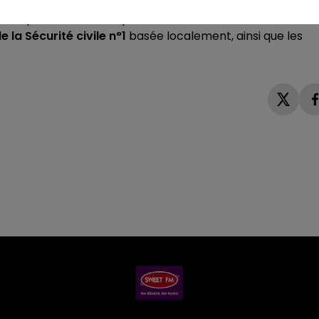
palité de Nogent-le-Rotrou, l’Agence régionale de Santé 
 n’a pu être réalisée qu’
avec l’aide des hommes et des
 la Sécurité civile n°1
basée localement, ainsi que les