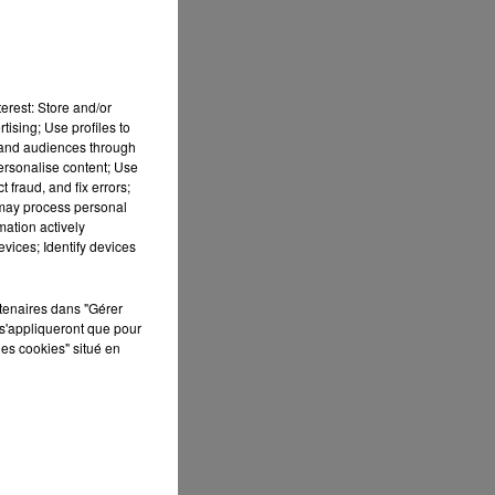
erest: Store and/or
tising; Use profiles to
tand audiences through
personalise content; Use
 fraud, and fix errors;
 may process personal
mation actively
vices; Identify devices
rtenaires dans "Gérer
s'appliqueront que pour
les cookies" situé en