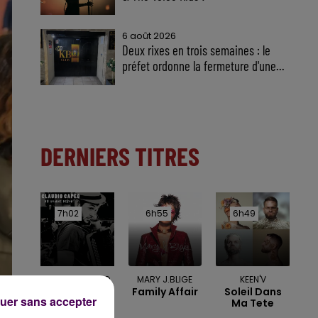
6 août 2026
Deux rixes en trois semaines : le
préfet ordonne la fermeture d'une...
DERNIERS TITRES
7h02
7h02
6h55
6h55
6h49
6h49
CLAUDIO CAPEO
MARY J.BLIGE
KEEN'V
Un Homme
Family Affair
Soleil Dans
uer sans accepter
Debout
Ma Tete