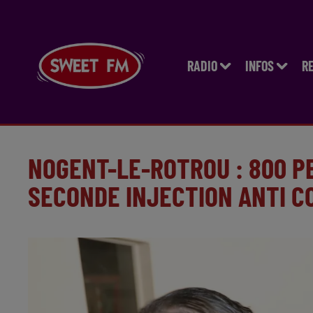
RADIO
INFOS
R
NOGENT-LE-ROTROU : 800 P
SECONDE INJECTION ANTI C