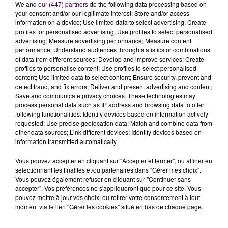
We and
our (447) partners
do the following data processing based on
your consent and/or our legitimate interest: Store and/or access
information on a device; Use limited data to select advertising; Create
profiles for personalised advertising; Use profiles to select personalised
advertising; Measure advertising performance; Measure content
performance; Understand audiences through statistics or combinations
of data from different sources; Develop and improve services; Create
profiles to personalise content; Use profiles to select personalised
À LA UNE
content; Use limited data to select content; Ensure security, prevent and
detect fraud, and fix errors; Deliver and present advertising and content;
Save and communicate privacy choices. These technologies may
process personal data such as IP address and browsing data to offer
7 août 2026
following functionalities: Identify devices based on information actively
Gagnez vos pass pour le V and B Fest' 2026 !
requested; Use precise geolocation data; Match and combine data from
other data sources; Link different devices; Identify devices based on
information transmitted automatically.
11 juillet 2026
Vous pouvez accepter en cliquant sur "Accepter et fermer", ou affiner en
Inscrivez-vous au casting The Voice & The Voice
sélectionnant les finalités et/ou partenaires dans "Gérer mes choix".
Kids !
Vous pouvez également refuser en cliquant sur "Continuer sans
accepter". Vos préférences ne s'appliqueront que pour ce site. Vous
pouvez mettre à jour vos choix, ou retirer votre consentement à tout
moment via le lien "Gérer les cookies" situé en bas de chaque page.
7 août 2026
Gagnez vos entrées pour Papéa Parc !