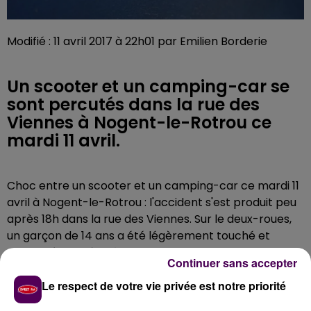
Modifié : 11 avril 2017 à 22h01 par Emilien Borderie
Un scooter et un camping-car se
sont percutés dans la rue des
Viennes à Nogent-le-Rotrou ce
mardi 11 avril.
Choc entre un scooter et un camping-car ce mardi 11
avril à Nogent-le-Rotrou : l'accident s'est produit peu
après 18h dans la rue des Viennes. Sur le deux-roues,
un garçon de 14 ans a été légèrement touché et
emmené jusqu’à l’hôpital de la ville.
Continuer sans accepter
Le respect de votre vie privée est notre priorité