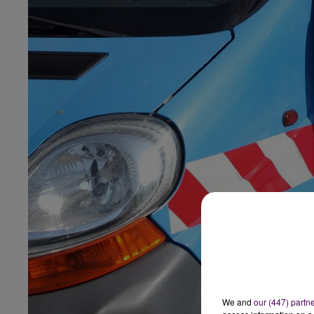
We and
our (447) partn