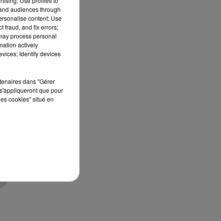
tising; Use profiles to
tand audiences through
personalise content; Use
 fraud, and fix errors;
 may process personal
mation actively
vices; Identify devices
n
rtenaires dans "Gérer
s'appliqueront que pour
les cookies" situé en
e,