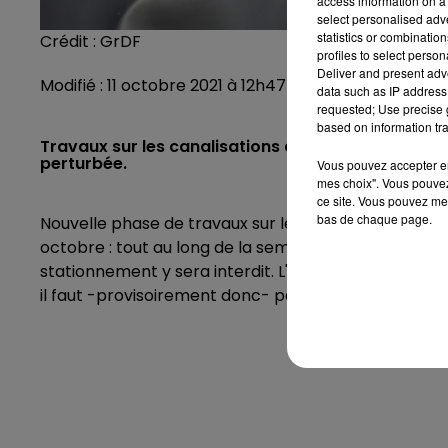
access information on a 
select personalised ad
statistics or combinatio
Crédit :
GrDF
profiles to select person
Deliver and present adv
Modifié : 11 octobre 2021 à 12h47 par La rédaction
data such as IP address 
requested; Use precise g
based on information tra
Travaux sur les canalisations de gaz en cours en c
perturbée.
Vous pouvez accepter en 
mes choix". Vous pouvez
ce site. Vous pouvez met
bas de chaque page.
Nouvelle phase de travaux sur le réseau gaz en cent
octobre : tout au long de la semaine,
la rue Rémi-Bel
stationnement y sera interdit. L'accès pour les piét
il faut -provisoirement donc- passer par la rue Vill