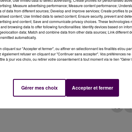
device; Use limited data to select advertising; Create profiles for personalised adver
vertising; Measure advertising performance; Measure content performance; Unders
ns of data from different sources; Develop and improve services; Create profiles to 
alised content; Use limited data to select content; Ensure security, prevent and detect
ertising and content; Save and communicate privacy choices. These technologies
and browsing data to offer following functionalities: Identify devices based on infor
eolocation data; Match and combine data from other data sources; Link different de
nsmitted automatically.
entre-ville de Nogent-le-Rotrou : attention, circulatio
cliquant sur "Accepter et fermer", ou affiner en sélectionnant les finalités et/ou pa
 également refuser en cliquant sur "Continuer sans accepter". Vos préférences ne 
tre à jour vos choix, ou retirer votre consentement à tout moment via le lien "Gérer 
re-ville de Nogent-le-Rotrou à compter de ce lundi 11
leau va rester fermée à la circulation
et le
ons à la place Saint-Pol est néanmoins maintenu. En voitur
ette-Gaté.
Gérer mes choix
Accepter et fermer