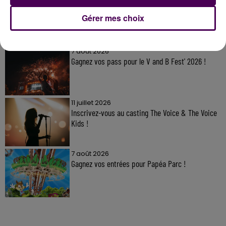
Gérer mes choix
À LA UNE
7 août 2026
Gagnez vos pass pour le V and B Fest' 2026 !
11 juillet 2026
Inscrivez-vous au casting The Voice & The Voice
Kids !
7 août 2026
Gagnez vos entrées pour Papéa Parc !