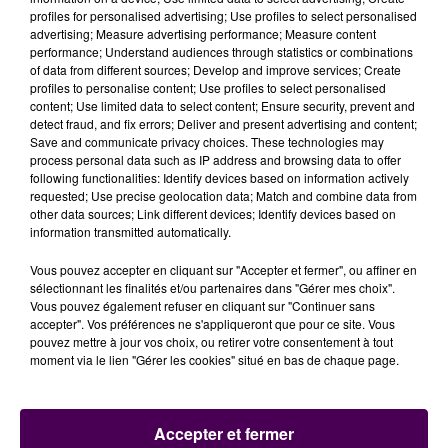
avoir réservé de créneau.
Les injections seront ainsi
profiles for personalised advertising; Use profiles to select personalised
ouvertes à tous du lundi au vendredi, à partir de 15h
.
advertising; Measure advertising performance; Measure content
"Le virus circule toujours. Chacun doit se décider à
performance; Understand audiences through statistics or combinations
of data from different sources; Develop and improve services; Create
faire ce geste. Nous disposons de beaucoup de
profiles to personalise content; Use profiles to select personalised
doses avec un centre de vaccination calibré pour
content; Use limited data to select content; Ensure security, prevent and
recevoir 3 000 personnes par semaine. Il ne faut pas
detect fraud, and fix errors; Deliver and present advertising and content;
Save and communicate privacy choices. These technologies may
les gâcher !"
alerte Harold Huwart, le maire de la cité
process personal data such as IP address and browsing data to offer
percheronne.
following functionalities: Identify devices based on information actively
requested; Use precise geolocation data; Match and combine data from
Pour les mineurs, il est impératif de se rendre au
other data sources; Link different devices; Identify devices based on
centre de vaccination muni d’une autorisation
information transmitted automatically.
parentale.
Vous pouvez accepter en cliquant sur "Accepter et fermer", ou affiner en
sélectionnant les finalités et/ou partenaires dans "Gérer mes choix".
Vous pouvez également refuser en cliquant sur "Continuer sans
accepter". Vos préférences ne s'appliqueront que pour ce site. Vous
pouvez mettre à jour vos choix, ou retirer votre consentement à tout
moment via le lien "Gérer les cookies" situé en bas de chaque page.
Accepter et fermer