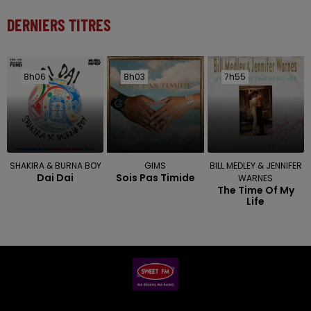
DERNIERS TITRES
8h06
8h06
8h03
8h03
7h55
7h55
SHAKIRA & BURNA BOY
GIMS
BILL MEDLEY & JENNIFER
Dai Dai
Sois Pas Timide
WARNES
The Time Of My
Life