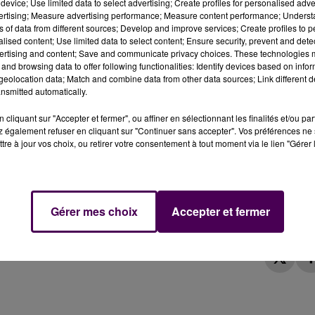
device; Use limited data to select advertising; Create profiles for personalised adver
vertising; Measure advertising performance; Measure content performance; Unders
-Pol à Nogent-le-Rotrou, la Croix-Rouge reprend sa
ns of data from different sources; Develop and improve services; Create profiles to 
es enfants de familles défavorisées.
alised content; Use limited data to select content; Ensure security, prevent and detect
ertising and content; Save and communicate privacy choices. These technologies
and browsing data to offer following functionalities: Identify devices based on infor
 sont malheureusement toujours là : l’antenne percheron
eolocation data; Match and combine data from other data sources; Link different de
nsmitted automatically.
sur le marché de Noël de Nogent-le-Rotrou, qui se tient
a place Saint-Pol, afin de collecter des jouets destinés au
cliquant sur "Accepter et fermer", ou affiner en sélectionnant les finalités et/ou pa
 également refuser en cliquant sur "Continuer sans accepter". Vos préférences ne 
tre à jour vos choix, ou retirer votre consentement à tout moment via le lien "Gérer 
ion ont souhaité sensibiliser le public aux gestes de
t utile : des cartes cadeaux pour offrir une formation a
Gérer mes choix
Accepter et fermer
u 1er janvier au 31 décembre 2018"
.