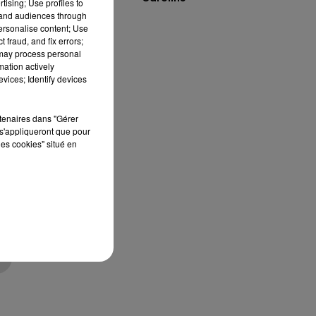
tising; Use profiles to
tand audiences through
personalise content; Use
 fraud, and fix errors;
 may process personal
mation actively
ne
vices; Identify devices
x
rtenaires dans "Gérer
s'appliqueront que pour
les cookies" situé en
ux