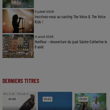
11 juillet 2026
Inscrivez-vous au casting The Voice & The Voice
Kids !
4 août 2026
Honfleur : réouverture du quai Sainte-Catherine le
8 août
DERNIERS TITRES
0h45
0h45
0h42
0h42
0h39
0h39