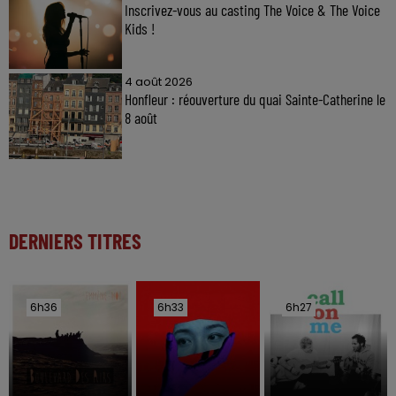
Inscrivez-vous au casting The Voice & The Voice
Kids !
4 août 2026
Honfleur : réouverture du quai Sainte-Catherine le
8 août
DERNIERS TITRES
6h36
6h36
6h33
6h33
6h27
6h27