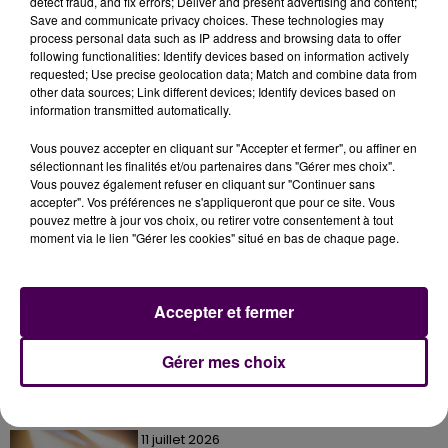
detect fraud, and fix errors; Deliver and present advertising and content;
et 17h30 pour le show. En parallèle, se tiendra le
Save and communicate privacy choices. These technologies may
process personal data such as IP address and browsing data to offer
marché de Noël à l
a salle des Colonnes, en mairie.
following functionalities: Identify devices based on information actively
requested; Use precise geolocation data; Match and combine data from
other data sources; Link different devices; Identify devices based on
information transmitted automatically.
Vous pouvez accepter en cliquant sur "Accepter et fermer", ou affiner en
sélectionnant les finalités et/ou partenaires dans "Gérer mes choix".
Vous pouvez également refuser en cliquant sur "Continuer sans
accepter". Vos préférences ne s'appliqueront que pour ce site. Vous
pouvez mettre à jour vos choix, ou retirer votre consentement à tout
moment via le lien "Gérer les cookies" situé en bas de chaque page.
À LA UNE
Accepter et fermer
31 juillet 2026
Gagnez vos entrées à Terra Botanica !
Gérer mes choix
11 juillet 2026