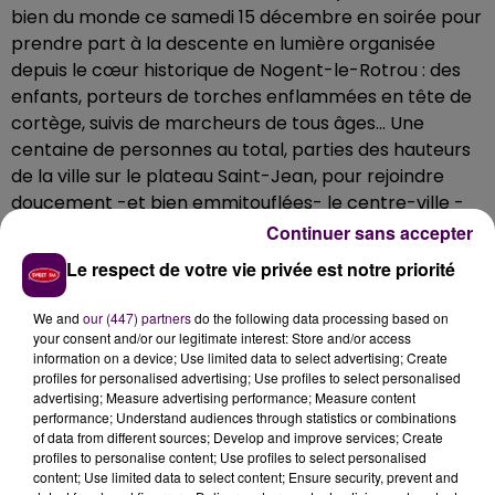
bien du monde ce samedi 15 décembre en soirée pour
prendre part à la descente en lumière organisée
depuis le cœur historique de Nogent-le-Rotrou : des
enfants, porteurs de torches enflammées en tête de
cortège, suivis de marcheurs de tous âges… Une
centaine de personnes au total, parties des hauteurs
de la ville sur le plateau Saint-Jean, pour rejoindre
doucement -et bien emmitouflées- le centre-ville -
moderne-.
Continuer sans accepter
Changement de programme en vue
Le respect de votre vie privée est notre priorité
A Nogent-le-Rotrou, le programme des festivités de
We and
our (447) partners
do the following data processing based on
fin d’année se poursuit avec, attention, quelques
your consent and/or our legitimate interest: Store and/or access
modifications : en raison du mauvais temps qu’on a
information on a device; Use limited data to select advertising; Create
profiles for personalised advertising; Use profiles to select personalised
connu ce samedi 15 décembre, le conte musical de
advertising; Measure advertising performance; Measure content
Noël avec effets pyrotechniques et le show laser
performance; Understand audiences through statistics or combinations
volumétrique qui devaient avoir lieu sur la place Saint-
of data from different sources; Develop and improve services; Create
profiles to personalise content; Use profiles to select personalised
Pol ont été repoussés d’une semaine. Nouveau
content; Use limited data to select content; Ensure security, prevent and
rendez-vous, donc : 17h ce 22 décembre pour le
conte