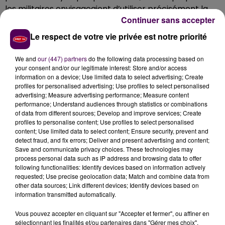
les militaires envisageaient d’utiliser précisément la
Continuer sans accepter
même bande de fréquences pour leurs
communications :
"Des rats, dans le ventre de leur
Le respect de votre vie privée est notre priorité
mère, ont été exposés pendant quinze jours à des
niveaux de champ de 3,5 GHz équivalents à ceux de
We and
our (447) partners
do the following data processing based on
your consent and/or our legitimate interest: Store and/or access
la 5G… Résultat :
perte de poids, atrophie des
information on a device; Use limited data to select advertising; Create
testicules, des glandes surrénales, des ovaires,
profiles for personalised advertising; Use profiles to select personalised
augmentation de la sécrétion de certaines
advertising; Measure advertising performance; Measure content
performance; Understand audiences through statistics or combinations
hormones dans le plasma sanguin
"
détaille
of data from different sources; Develop and improve services; Create
Catherine Gouhier.
profiles to personalise content; Use profiles to select personalised
content; Use limited data to select content; Ensure security, prevent and
DES AVANCÉES, MAIS EN RESPECTANT L'HUMAIN
detect fraud, and fix errors; Deliver and present advertising and content;
Save and communicate privacy choices. These technologies may
L’étude de l’Armée remonte à 1980 :
"A l’époque, au vu
process personal data such as IP address and browsing data to offer
des conséquences constatées sur les animaux, les
following functionalities: Identify devices based on information actively
requested; Use precise geolocation data; Match and combine data from
militaires avaient décidé par précaution
de ne pas
other data sources; Link different devices; Identify devices based on
choisir cette bande de fréquence à ces niveaux de
information transmitted automatically.
champ-là
pour transmettre leurs communications
Vous pouvez accepter en cliquant sur "Accepter et fermer", ou affiner en
internes"
indique la présidente du CRIIREM, qui invite les
sélectionnant les finalités et/ou partenaires dans "Gérer mes choix".