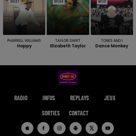
9h37
9h37
9h34
9h34
9h31
9h31
PHARRELL WILLIAMS
TAYLOR SWIFT
TONES AND I
Happy
Elizabeth Taylor
Dance Monkey
RADIO
INFOS
REPLAYS
JEUX
SORTIES
CONTACT