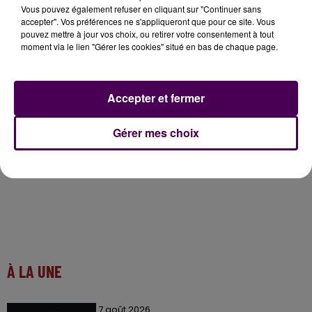
pouvoirs publics à résister à
"la pression"
des
Vous pouvez également refuser en cliquant sur "Continuer sans
opérateurs de téléphonie. Et à ne pas se laisser
accepter". Vos préférences ne s'appliqueront que pour ce site. Vous
pouvez mettre à jour vos choix, ou retirer votre consentement à tout
aveugler par les promesses de la 5G :
"Le progrès, si
moment via le lien "Gérer les cookies" situé en bas de chaque page.
c’est pour faire comme les Chinois, non merci. Oui
pour des avancées techniques,
mais en respectant
l’humain
. Ce qui, là, n’est pas le cas"
estime la
Accepter et fermer
présidente du CRIIREM.
Gérer mes choix
À LA UNE
7 août 2026