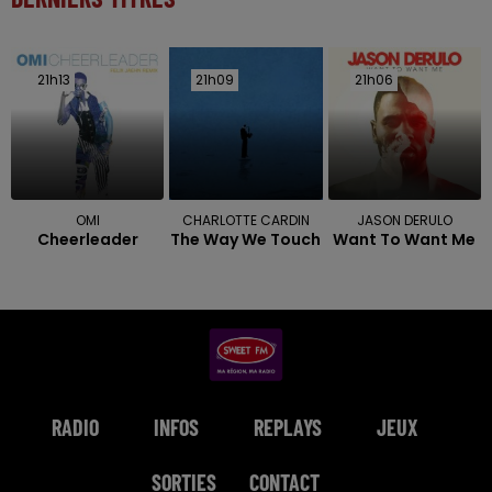
21h13
21h13
21h09
21h09
21h06
21h06
OMI
CHARLOTTE CARDIN
JASON DERULO
Cheerleader
The Way We Touch
Want To Want Me
RADIO
INFOS
REPLAYS
JEUX
SORTIES
CONTACT