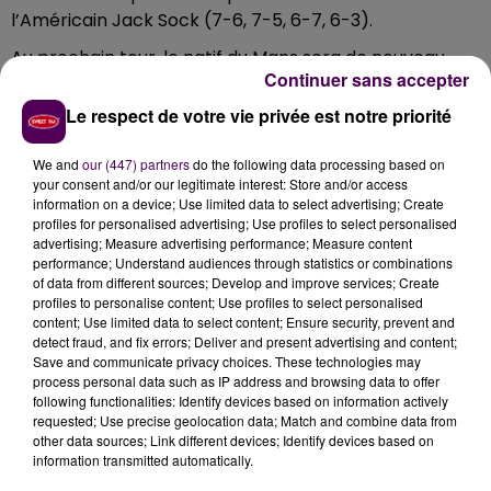
l’Américain Jack Sock (7-6, 7-5, 6-7, 6-3).
Au prochain tour, le natif du Mans sera de nouveau
Continuer sans accepter
favori, puisqu’il sera opposé à l’Australien Bernard
e
Tomic (27
mondial) ou au Britannique Daniel Evans
Le respect de votre vie privée est notre priorité
e
(51
).
We and
our (447) partners
do the following data processing based on
Merci à tous !! Thanks to all of you
#TsongaTeam
your consent and/or our legitimate interest: Store and/or access
#AusOpen
pic.twitter.com/XMD95yr7Te
information on a device; Use limited data to select advertising; Create
profiles for personalised advertising; Use profiles to select personalised
— Jo-Wilfried Tsonga (@tsonga7)
18 janvier 2017
advertising; Measure advertising performance; Measure content
performance; Understand audiences through statistics or combinations
of data from different sources; Develop and improve services; Create
profiles to personalise content; Use profiles to select personalised
content; Use limited data to select content; Ensure security, prevent and
detect fraud, and fix errors; Deliver and present advertising and content;
Save and communicate privacy choices. These technologies may
process personal data such as IP address and browsing data to offer
following functionalities: Identify devices based on information actively
requested; Use precise geolocation data; Match and combine data from
other data sources; Link different devices; Identify devices based on
information transmitted automatically.