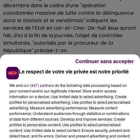
décembre dans le cadre d’une
"opération
coordonnée massive de lutte contre la délinquance
dans le blaisois et le vendômois"
indiquent les
services de l’Etat en Loir-et-Cher. Dix-huit lieux auront
fait, d’ici à la fin de la journée, l'objet de contrôles
simultanés,
"autorisés par le procureur de la
République"
précise-t-on.
Continuer sans accepter
Une vingtaine de sites sous surveillance
Le respect de votre vie privée est notre priorité
Concrètement, les forces de l'ordre ont pour mission
d’inspecter plusieurs centaines de véhicules et leurs
We and
our (447) partners
do the following data processing based on
chargements en procédant à la vérification de
your consent and/or our legitimate interest: Store and/or access
l'identité des conducteurs et des passagers. Objectif ?
information on a device; Use limited data to select advertising; Create
"S'assurer que les engins sont en règle et que leurs
profiles for personalised advertising; Use profiles to select personalised
advertising; Measure advertising performance; Measure content
occupants ne sont ni recherchées par la justice, ni
performance; Understand audiences through statistics or combinations
mises en cause dans des enquêtes, ni auteurs
of data from different sources; Develop and improve services; Create
d'infractions flagrantes, ni détentrices d'objet ou de
profiles to personalise content; Use profiles to select personalised
content; Use limited data to select content; Ensure security, prevent and
document en lien avec une infraction"
détaille la
detect fraud, and fix errors; Deliver and present advertising and content;
préfecture dans son communiqué.