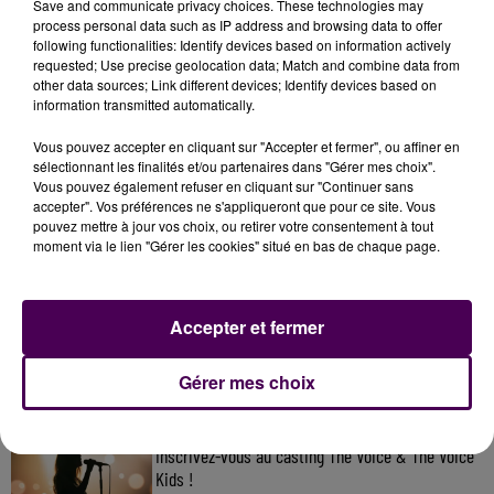
Save and communicate privacy choices. These technologies may
process personal data such as IP address and browsing data to offer
following functionalities: Identify devices based on information actively
requested; Use precise geolocation data; Match and combine data from
other data sources; Link different devices; Identify devices based on
information transmitted automatically.
Vous pouvez accepter en cliquant sur "Accepter et fermer", ou affiner en
sélectionnant les finalités et/ou partenaires dans "Gérer mes choix".
Vous pouvez également refuser en cliquant sur "Continuer sans
accepter". Vos préférences ne s'appliqueront que pour ce site. Vous
pouvez mettre à jour vos choix, ou retirer votre consentement à tout
moment via le lien "Gérer les cookies" situé en bas de chaque page.
À LA UNE
7 août 2026
Accepter et fermer
Gagnez vos pass pour le V and B Fest' 2026 !
Gérer mes choix
11 juillet 2026
Inscrivez-vous au casting The Voice & The Voice
Kids !