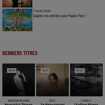
7 août 2026
Gagnez vos entrées pour Papéa Parc !
DERNIERS TITRES
14h14
14h14
14h11
14h11
14h07
14h07
BENSON BOONE
ESTL
LYKKE LI
Beautiful Things
Te Rencontrer
I Follow Rivers