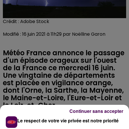
Crédit :
Adobe Stock
Modifié : 16 juin 2021 à 11h29 par Noëlline Garon
Météo France annonce le passage
d'un épisode orageux sur l'ouest
de la France ce mercredi 16 juin.
Une vingtaine de départements
est placée en vigilance orange,
dont l'Orne, la Sarthe, la Mayenne,
le Maine-et-Loire, l'Eure-et-Loir et
le Loir-et-Cher.
Continuer sans accepter
Le respect de votre vie privée est notre priorité