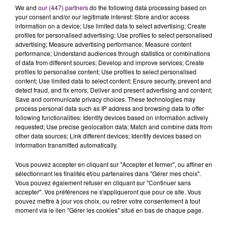
We and
our (447) partners
do the following data processing based on
your consent and/or our legitimate interest: Store and/or access
information on a device; Use limited data to select advertising; Create
profiles for personalised advertising; Use profiles to select personalised
advertising; Measure advertising performance; Measure content
performance; Understand audiences through statistics or combinations
of data from different sources; Develop and improve services; Create
profiles to personalise content; Use profiles to select personalised
content; Use limited data to select content; Ensure security, prevent and
À LA UNE
detect fraud, and fix errors; Deliver and present advertising and content;
Save and communicate privacy choices. These technologies may
process personal data such as IP address and browsing data to offer
31 juillet 2026
following functionalities: Identify devices based on information actively
Gagnez vos entrées à Terra Botanica !
requested; Use precise geolocation data; Match and combine data from
other data sources; Link different devices; Identify devices based on
information transmitted automatically.
Vous pouvez accepter en cliquant sur "Accepter et fermer", ou affiner en
11 juillet 2026
sélectionnant les finalités et/ou partenaires dans "Gérer mes choix".
Inscrivez-vous au casting The Voice & The Voice
Vous pouvez également refuser en cliquant sur "Continuer sans
Kids !
accepter". Vos préférences ne s'appliqueront que pour ce site. Vous
pouvez mettre à jour vos choix, ou retirer votre consentement à tout
moment via le lien "Gérer les cookies" situé en bas de chaque page.
4 août 2026
Honfleur : réouverture du quai Sainte-Catherine le