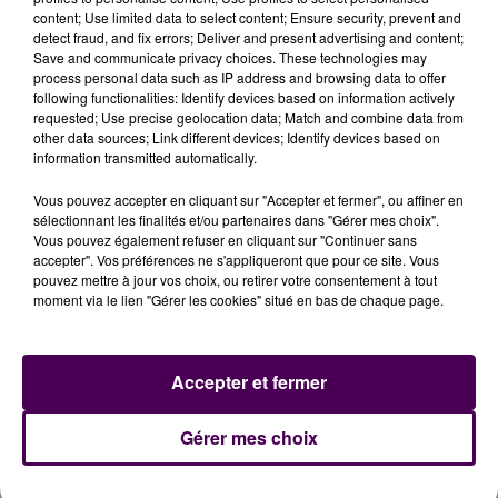
places en vente à 25 euros, tarif normal. Prix réduit à
content; Use limited data to select content; Ensure security, prevent and
12 euros pour les jeunes, 20 pour les abonnés et 23
detect fraud, and fix errors; Deliver and present advertising and content;
pour les ayant-droit aux réductions. La représentation
Save and communicate privacy choices. These technologies may
process personal data such as IP address and browsing data to offer
dure près de deux heures, avec entre-acte.
following functionalities: Identify devices based on information actively
requested; Use precise geolocation data; Match and combine data from
other data sources; Link different devices; Identify devices based on
information transmitted automatically.
Vous pouvez accepter en cliquant sur "Accepter et fermer", ou affiner en
sélectionnant les finalités et/ou partenaires dans "Gérer mes choix".
Vous pouvez également refuser en cliquant sur "Continuer sans
accepter". Vos préférences ne s'appliqueront que pour ce site. Vous
pouvez mettre à jour vos choix, ou retirer votre consentement à tout
moment via le lien "Gérer les cookies" situé en bas de chaque page.
À LA UNE
Accepter et fermer
7 août 2026
Gagnez vos pass pour le V and B Fest' 2026 !
Gérer mes choix