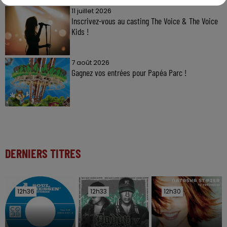
11 juillet 2026
Inscrivez-vous au casting The Voice & The Voice
Kids !
7 août 2026
Gagnez vos entrées pour Papéa Parc !
DERNIERS TITRES
12h36
12h36
12h33
12h33
12h30
12h30