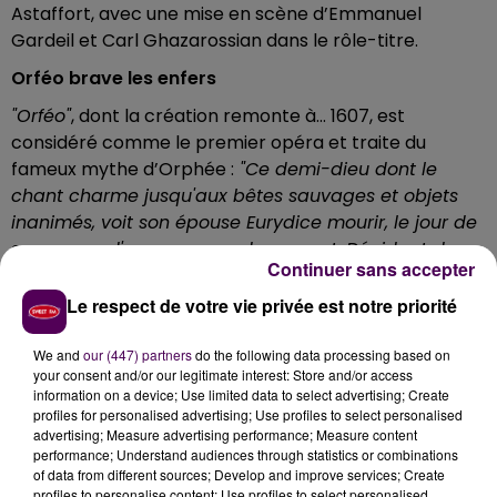
Astaffort, avec une mise en scène d’Emmanuel
Gardeil et Carl Ghazarossian dans le rôle-titre.
Orféo brave les enfers
"Orféo"
, dont la création remonte à… 1607, est
considéré comme le premier opéra et traite du
fameux mythe d’Orphée :
"Ce demi-dieu dont le
chant charme jusqu'aux bêtes sauvages et objets
inanimés, voit son épouse Eurydice mourir, le jour de
ses noces, d'une morsure de serpent. Décidant de
Continuer sans accepter
braver les enfers pour la ramener au monde des
vivants, il obtient la grâce de Pluton par le pouvoir
Le respect de votre vie privée est notre priorité
de sa lyre mais désobéit à l'ordre du dieu des enfers
de ne pas se retourner pour la revoir. La perdant à
We and
our (447) partners
do the following data processing based on
your consent and/or our legitimate interest: Store and/or access
jamais, il renonce à vivre parmi les mortels sur le
information on a device; Use limited data to select advertising; Create
conseil de son père Apollon qui l’invite à le rejoindre
profiles for personalised advertising; Use profiles to select personalised
et devenir une étoile"
.
advertising; Measure advertising performance; Measure content
performance; Understand audiences through statistics or combinations
La représentation sera donnée dès 20h30, avec des
of data from different sources; Develop and improve services; Create
profiles to personalise content; Use profiles to select personalised