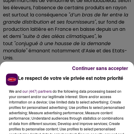
supermarchés de Vendôme et de Mondoubleau. Selon
les éleveurs, l’absence de certains produits en rayon
est surtout la conséquence
"d’un bras de fer entre la
grande distribution et ses fournisseurs"
, sur fond de
production laitière en France en baisse depuis un an
et demi
"suite à des aléas climatiques"
, le
tout
"conjugué à une hausse de la demande
mondiale"
émanant notamment d’Asie et des Etats-
Unis.
Continuer sans accepter
Les industriels préfèrent vendre à l'export
Le respect de votre vie privée est notre priorité
L’offre s’est restreinte, la demande a grimpé : en toute
logique, on est arrivé à une augmentation du prix du
We and
our (447) partners
do the following data processing based on
beurre. Sauf que, d’après les éleveurs,
"la grande
your consent and/or our legitimate interest: Store and/or access
distribution française ne souhaitant pas s’aligner sur
information on a device; Use limited data to select advertising; Create
les tarifs du marché, les transformateurs ne la
profiles for personalised advertising; Use profiles to select personalised
advertising; Measure advertising performance; Measure content
fournissent pas et préfèrent vendre à l’export ou aux
performance; Understand audiences through statistics or combinations
biscuiteries et boulangeries industrielles"
. D’où les
of data from different sources; Develop and improve services; Create
rayons clairsemés depuis quelques semaines. Des
profiles to personalise content; Use profiles to select personalised