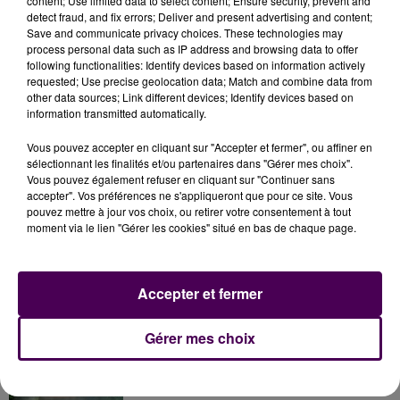
content; Use limited data to select content; Ensure security, prevent and
éleveurs qui, tablant sur un accord entre les grandes
detect fraud, and fix errors; Deliver and present advertising and content;
enseignes et les industriels du lait, espèrent aussi
Save and communicate privacy choices. These technologies may
profiter, dans la foulée, d’une
"répercussion
process personal data such as IP address and browsing data to offer
following functionalities: Identify devices based on information actively
nécessaire sur le prix d’achat du lait"
.
requested; Use precise geolocation data; Match and combine data from
other data sources; Link different devices; Identify devices based on
information transmitted automatically.
Vous pouvez accepter en cliquant sur "Accepter et fermer", ou affiner en
sélectionnant les finalités et/ou partenaires dans "Gérer mes choix".
Vous pouvez également refuser en cliquant sur "Continuer sans
accepter". Vos préférences ne s'appliqueront que pour ce site. Vous
pouvez mettre à jour vos choix, ou retirer votre consentement à tout
moment via le lien "Gérer les cookies" situé en bas de chaque page.
À LA UNE
Accepter et fermer
31 juillet 2026
Gérer mes choix
Gagnez vos entrées à Terra Botanica !