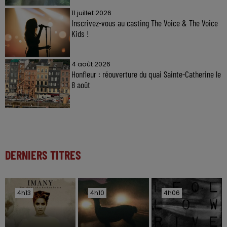
11 juillet 2026
Inscrivez-vous au casting The Voice & The Voice
Kids !
4 août 2026
Honfleur : réouverture du quai Sainte-Catherine le
8 août
DERNIERS TITRES
4h13
4h13
4h10
4h10
4h06
4h06