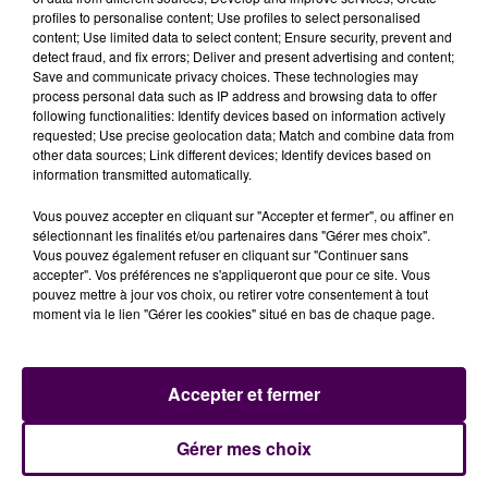
trois individus, originaires d’Eure-et-Loir, feront l'objet
profiles to personalise content; Use profiles to select personalised
content; Use limited data to select content; Ensure security, prevent and
d'une
convocation devant le tribunal judiciaire de
detect fraud, and fix errors; Deliver and present advertising and content;
Chartres
. Le délégué du procureur de la République
Save and communicate privacy choices. These technologies may
pourrait prononcer un simple rappel à loi à l’encontre
process personal data such as IP address and browsing data to offer
following functionalities: Identify devices based on information actively
des autres mis en cause.
requested; Use precise geolocation data; Match and combine data from
other data sources; Link different devices; Identify devices based on
information transmitted automatically.
Vous pouvez accepter en cliquant sur "Accepter et fermer", ou affiner en
sélectionnant les finalités et/ou partenaires dans "Gérer mes choix".
Vous pouvez également refuser en cliquant sur "Continuer sans
accepter". Vos préférences ne s'appliqueront que pour ce site. Vous
pouvez mettre à jour vos choix, ou retirer votre consentement à tout
moment via le lien "Gérer les cookies" situé en bas de chaque page.
À LA UNE
Accepter et fermer
7 août 2026
Gérer mes choix
Gagnez vos pass pour le V and B Fest' 2026 !