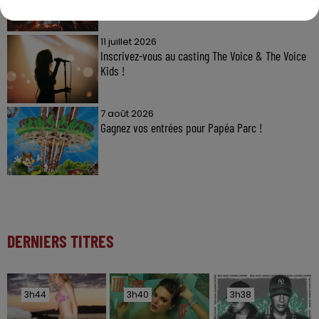
11 juillet 2026
Inscrivez-vous au casting The Voice & The Voice
Kids !
7 août 2026
Gagnez vos entrées pour Papéa Parc !
DERNIERS TITRES
3h44
3h44
3h40
3h40
3h38
3h38