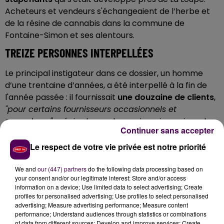
Acheteurs et vendeurs s'échangeaient de l’herbe et
de la résine de cannabis dans la commune de
Fontaine-Simon et ses alentours.
TREIZE PERSONNES INTERPELLÉES
Le principal instigateur dans ce dossier, un homme
d’une trentaine d’années, a été interpellé à la fin de
l'année passée : il fournissait
une douzaine de clients
,
"
pour certains fournisseurs occasionnels et
revendeurs"
précise la gendarmerie, qui en raison du
Continuer sans accepter
contexte sanitaire, n’a pu appréhender ces différents
consommateurs qu’au cours des dernières semaines.
Le respect de votre vie privée est notre priorité
Les perquisitions réalisées ont ensuite conforté les
enquêteurs dans leurs vérifications :
des produits, du
We and
our (447) partners
do the following data processing based on
your consent and/or our legitimate interest: Store and/or access
matériel et des objets ont été saisis
.
information on a device; Use limited data to select advertising; Create
profiles for personalised advertising; Use profiles to select personalised
CONVOCATION DEVANT LA JUSTICE
advertising; Measure advertising performance; Measure content
performance; Understand audiences through statistics or combinations
Parmi les protagonistes de ce trafic de stupéfiants,
of data from different sources; Develop and improve services; Create