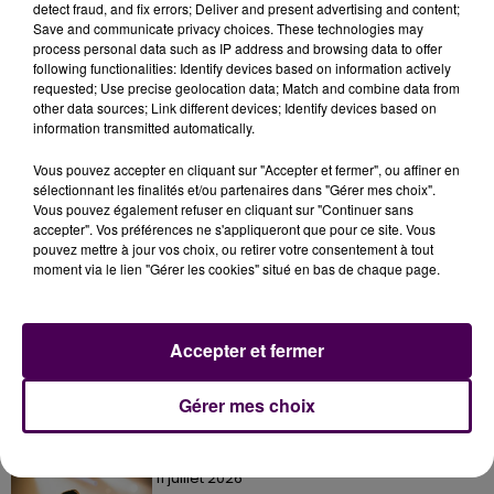
detect fraud, and fix errors; Deliver and present advertising and content;
Pierre Palmade à Romorantin-Lanthenay le 12
Save and communicate privacy choices. These technologies may
novembre, détails au 02 54 94 42 20.
process personal data such as IP address and browsing data to offer
following functionalities: Identify devices based on information actively
requested; Use precise geolocation data; Match and combine data from
other data sources; Link different devices; Identify devices based on
information transmitted automatically.
Vous pouvez accepter en cliquant sur "Accepter et fermer", ou affiner en
sélectionnant les finalités et/ou partenaires dans "Gérer mes choix".
Vous pouvez également refuser en cliquant sur "Continuer sans
accepter". Vos préférences ne s'appliqueront que pour ce site. Vous
pouvez mettre à jour vos choix, ou retirer votre consentement à tout
moment via le lien "Gérer les cookies" situé en bas de chaque page.
À LA UNE
Accepter et fermer
31 juillet 2026
Gagnez vos entrées à Terra Botanica !
Gérer mes choix
11 juillet 2026