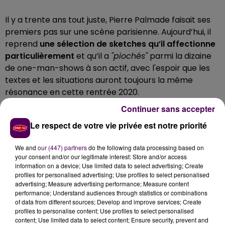
Il y a trente ans tout juste, Pierre Palmade faisait ses
premiers pas sur une scène parisienne. Aujourd’hui, il
reprend
une sélection de sketches qu’il affectionne
particulièrement
et qu’il a
"piochés"
parmi la dizaine
de one-man-shows à son actif, avec l'espoir que les
textes et les situations auront toujours la même
résonance en cette rentrée 2020.
AVEC LE MASQUE !
Continuer sans accepter
Le respect de votre vie privée est notre priorité
La tournée de l'humoriste fait étape à Romorantin-
Lanthenay ce jeudi 12 novembre :
Pierre Palmade se
We and
our (447) partners
do the following data processing based on
produira à partir de 20h30 sur la scène du centre
your consent and/or our legitimate interest: Store and/or access
culturel de La Pyramide
. Les tarifs sont les suivants :
information on a device; Use limited data to select advertising; Create
profiles for personalised advertising; Use profiles to select personalised
25 euros prix normal, 23 euros prix réduit, 20 euros
advertising; Measure advertising performance; Measure content
pour les abonnés et 15 euros pour les
"jeunes"
. La
performance; Understand audiences through statistics or combinations
représentation dure une heure et vingt minutes, sans
of data from different sources; Develop and improve services; Create
profiles to personalise content; Use profiles to select personalised
entracte. Port du masque obligatoire.
content; Use limited data to select content; Ensure security, prevent and