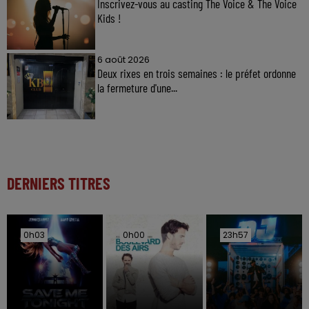
Inscrivez-vous au casting The Voice & The Voice
Kids !
6 août 2026
Deux rixes en trois semaines : le préfet ordonne
la fermeture d'une...
DERNIERS TITRES
0h03
0h03
0h00
0h00
23h57
23h57