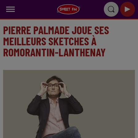
PIERRE PALMADE JOUE SES
MEILLEURS SKETCHES À
ROMORANTIN-LANTHENAY