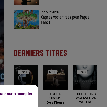
7 août 2026
Gagnez vos entrées pour Papéa
Parc !
DERNIERS TITRES
17h48
17h48
17h41
17h41
17h37
17h37
uer sans accepter
DAFT PUNK
TOVE LO &
ELLIE GOULDING
Get Lucky
Love Me Like
STROMAE
You Do
Des Fleurs