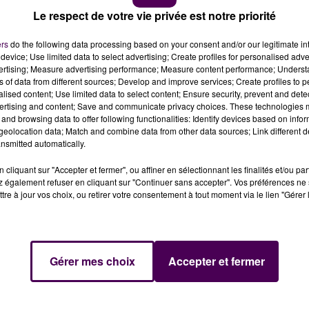
Le respect de votre vie privée est notre priorité
ers
do the following data processing based on your consent and/or our legitimate int
device; Use limited data to select advertising; Create profiles for personalised adver
vertising; Measure advertising performance; Measure content performance; Unders
 Antarès (63-70), le MSB est éliminé en quarts de finale
Éric Bartecheky, a également officialisé son départ pour
ns of data from different sources; Develop and improve services; Create profiles to 
alised content; Use limited data to select content; Ensure security, prevent and detect
ertising and content; Save and communicate privacy choices. These technologies
and browsing data to offer following functionalities: Identify devices based on infor
eolocation data; Match and combine data from other data sources; Link different de
Cameron Clark, tous les deux blessés, le MSB n’est pas
nsmitted automatically.
ir à Antarès. Comme 48 heures plus tôt dans le Rhône, les
oints (63-70) contre les Villeurbannais. Ce second succè
cliquant sur "Accepter et fermer", ou affiner en sélectionnant les finalités et/ou pa
 également refuser en cliquant sur "Continuer sans accepter". Vos préférences ne 
demi-finale. De leur côté, les joueurs du MSB sont à prése
tre à jour vos choix, ou retirer votre consentement à tout moment via le lien "Gérer 
 le coach, Éric Bartecheky, a également confirmé qu’il
Gérer mes choix
Accepter et fermer
 prochaine.
"Bartoche"
comme on l’appelait ici a signé un
e la Sarthe sur un échec en playoffs, mais avec la
ion de France la saison dernière, et d’avoir disputé deux