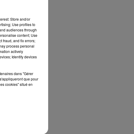
erest: Store and/or
tising; Use profiles to
tand audiences through
personalise content; Use
 fraud, and fix errors;
 may process personal
mation actively
vices; Identify devices
s
rtenaires dans "Gérer
s'appliqueront que pour
nt
les cookies" situé en