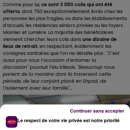
Comme pour lui,
ce sont 3 050 colis qui ont été
offerts
, dont 750 exceptionnellement livrés chez les
personnes les plus fragiles, ou dans les établissements
d’accueil, les résidences séniors privées ou les foyers
Mosnier et Lumière. La majorité des bénéficiaires
viennent chercher leurs colis dans
une dizaine de
lieux de retrait
, en respectant, évidemment les
consignes sanitaires que l’on ne détaille plus :
"C’est
aussi pour nous l’occasion d’entamer la
discussion"
poursuit l’élu blésois.
"Beaucoup nous
parlent de la manière dont ils traversent cette
période, de leur conjoint placé en Ehpad, de
l’isolement avec leur famille"...
Continuer sans accepter
Le respect de votre vie privée est notre priorité