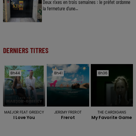
Deux rixes en trois semaines : le préfet ordonne
la fermeture d'une...
DERNIERS TITRES
8h44
8h44
8h41
8h41
8h36
8h36
MAEJOR FEAT GREEICY
JEREMY FREROT
THE CARDIGANS
I Love You
Frerot
My Favorite Game