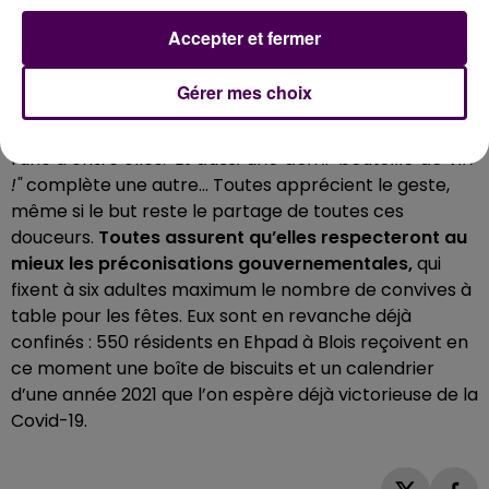
PRODUITS DE FÊTE, PORTEURS D’ESPOIR...
Accepter et fermer
A l’extérieur de la salle de la Boule-de-Fort, rue des
Ponts-Chartrains, un groupe de fringantes
Gérer mes choix
septuagénaires découvre le contenu de leur colis.
"Il y
a des terrines, des gâteaux, des chocolats"
énumère
l’une d’entre elles.
"Et aussi une demi-bouteille de vin
!"
complète une autre... Toutes apprécient le geste,
même si le but reste le partage de toutes ces
douceurs.
Toutes assurent qu’elles respecteront au
mieux les préconisations gouvernementales,
qui
fixent à six adultes maximum le nombre de convives à
table pour les fêtes. Eux sont en revanche déjà
confinés : 550 résidents en Ehpad à Blois reçoivent en
ce moment une boîte de biscuits et un calendrier
d’une année 2021 que l’on espère déjà victorieuse de la
Covid-19.