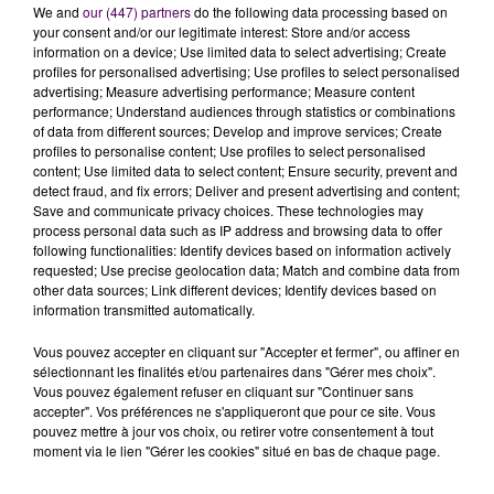
We and
our (447) partners
do the following data processing based on
your consent and/or our legitimate interest: Store and/or access
information on a device; Use limited data to select advertising; Create
profiles for personalised advertising; Use profiles to select personalised
advertising; Measure advertising performance; Measure content
performance; Understand audiences through statistics or combinations
of data from different sources; Develop and improve services; Create
profiles to personalise content; Use profiles to select personalised
content; Use limited data to select content; Ensure security, prevent and
detect fraud, and fix errors; Deliver and present advertising and content;
Save and communicate privacy choices. These technologies may
process personal data such as IP address and browsing data to offer
following functionalities: Identify devices based on information actively
requested; Use precise geolocation data; Match and combine data from
other data sources; Link different devices; Identify devices based on
information transmitted automatically.
Vous pouvez accepter en cliquant sur "Accepter et fermer", ou affiner en
sélectionnant les finalités et/ou partenaires dans "Gérer mes choix".
Pour l'élu blésois Cédric Marmuse, cette distribution
Vous pouvez également refuser en cliquant sur "Continuer sans
est surtout l'occasion de recréer du lien avec des
accepter". Vos préférences ne s'appliqueront que pour ce site. Vous
pouvez mettre à jour vos choix, ou retirer votre consentement à tout
personnes encore plus isolées par le contexte
moment via le lien "Gérer les cookies" situé en bas de chaque page.
sanitaire © Nicolas Terrien