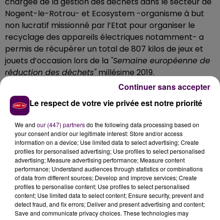
chargée de la gestion des déchets dans le secteur de
Nogent-le-Rotrou- et Ecosystem -organisme à but
non lucratif missionné par l’Etat pour organiser le
recyclage des appareils électriques notamment- a
permis de récupérer un total de 807 kilos de jeux et
jouets d’occasion lors de la
"Semaine européenne de
réduction des déchets"
millésime 2019.
Continuer sans accepter
Remis en état si nécessaire
Le respect de votre vie privée est notre priorité
C’est
"La Ressourcerie"
d’une part et l’antenne
nogentaise des Restos du Cœur d’autre part qui se
We and
our (447) partners
do the following data processing based on
sont vus confier le fruit de cette grande collecte à
your consent and/or our legitimate interest: Store and/or access
laquelle de nombreux particuliers ont participé : les
information on a device; Use limited data to select advertising; Create
profiles for personalised advertising; Use profiles to select personalised
jeux et jouets ainsi sauvés des déchetteries vont à
advertising; Measure advertising performance; Measure content
présent être triés, nettoyés et éventuellement remis
performance; Understand audiences through statistics or combinations
en état si nécessaire, avant, soit une revente à prix
of data from different sources; Develop and improve services; Create
profiles to personalise content; Use profiles to select personalised
"solidaires"
par les associations, soit d’être offerts à
content; Use limited data to select content; Ensure security, prevent and
des familles aux revenus très modestes.
detect fraud, and fix errors; Deliver and present advertising and content;
Save and communicate privacy choices. These technologies may