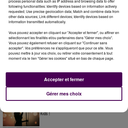
process personal data such as IP address and browsing data to offer
following functionalities: Identify devices based on information actively
requested; Use precise geolocation data; Match and combine data from
other data sources; Link different devices; Identify devices based on
information transmitted automatically.
Vous pouvez accepter en cliquant sur "Accepter et fermer", ou affiner en
sélectionnant les finalités et/ou partenaires dans "Gérer mes choix".
Vous pouvez également refuser en cliquant sur "Continuer sans
accepter". Vos préférences ne s'appliqueront que pour ce site. Vous
pouvez mettre à jour vos choix, ou retirer votre consentement à tout
À LA UNE
moment via le lien "Gérer les cookies" situé en bas de chaque page.
31 juillet 2026
Gagnez vos entrées à Terra Botanica !
Accepter et fermer
Gérer mes choix
11 juillet 2026
Inscrivez-vous au casting The Voice & The Voice
Kids !