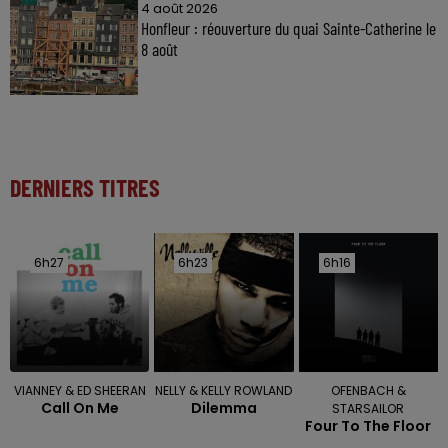
4 août 2026
Honfleur : réouverture du quai Sainte-Catherine le
8 août
DERNIERS TITRES
6h27
6h27
6h23
6h23
6h16
6h16
VIANNEY & ED SHEERAN
NELLY & KELLY ROWLAND
OFENBACH &
Call On Me
Dilemma
STARSAILOR
Four To The Floor