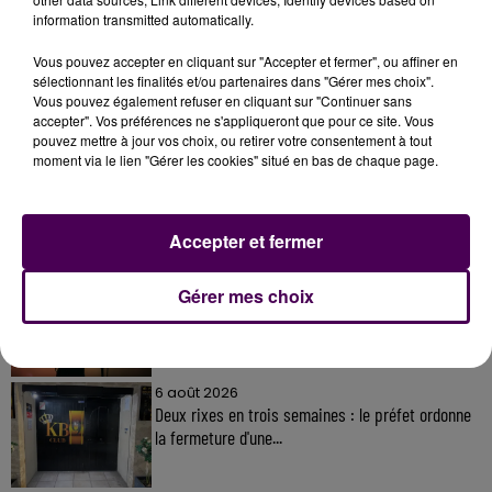
information transmitted automatically.
Vous pouvez accepter en cliquant sur "Accepter et fermer", ou affiner en
sélectionnant les finalités et/ou partenaires dans "Gérer mes choix".
Vous pouvez également refuser en cliquant sur "Continuer sans
À LA UNE
accepter". Vos préférences ne s'appliqueront que pour ce site. Vous
pouvez mettre à jour vos choix, ou retirer votre consentement à tout
moment via le lien "Gérer les cookies" situé en bas de chaque page.
31 juillet 2026
Gagnez vos entrées à Terra Botanica !
Accepter et fermer
11 juillet 2026
Gérer mes choix
Inscrivez-vous au casting The Voice & The Voice
Kids !
6 août 2026
Deux rixes en trois semaines : le préfet ordonne
la fermeture d'une...