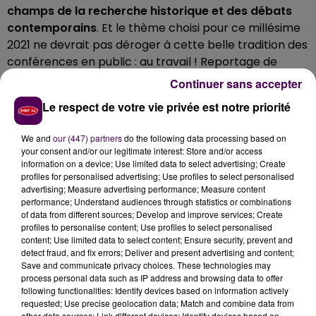
champs de la recherche historique et des débats
contemporains
. Et le thème choisi pour ce millésime
2021 ne devrait pas déroger à cette belle tradition des
conférences en public : au travail ! Reportage de
Nicolas Terrien.
Continuer sans accepter
Le respect de votre vie privée est notre priorité
We and
our (447) partners
do the following data processing based on
your consent and/or our legitimate interest: Store and/or access
information on a device; Use limited data to select advertising; Create
profiles for personalised advertising; Use profiles to select personalised
advertising; Measure advertising performance; Measure content
performance; Understand audiences through statistics or combinations
of data from different sources; Develop and improve services; Create
profiles to personalise content; Use profiles to select personalised
content; Use limited data to select content; Ensure security, prevent and
detect fraud, and fix errors; Deliver and present advertising and content;
Save and communicate privacy choices. These technologies may
process personal data such as IP address and browsing data to offer
following functionalities: Identify devices based on information actively
requested; Use precise geolocation data; Match and combine data from
other data sources; Link different devices; Identify devices based on