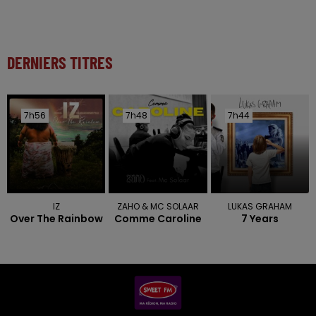
DERNIERS TITRES
7h56
7h56
7h48
7h48
7h44
7h44
IZ
ZAHO & MC SOLAAR
LUKAS GRAHAM
Over The Rainbow
Comme Caroline
7 Years