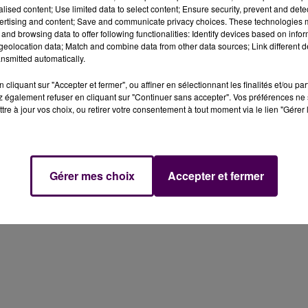
alised content; Use limited data to select content; Ensure security, prevent and detect
 d'Audi du championnat du monde d’endurance. Dans un
ertising and content; Save and communicate privacy choices. These technologies
and browsing data to offer following functionalities: Identify devices based on infor
ateur des 24 Heures du Mans et promoteur du WEC,
eolocation data; Match and combine data from other data sources; Link different de
ette décision de la part d'un constructeur couronné des
nsmitted automatically.
cliquant sur "Accepter et fermer", ou affiner en sélectionnant les finalités et/ou pa
rochaines semaines les contours de la saison 2018 :
"la
 également refuser en cliquant sur "Continuer sans accepter". Vos préférences ne 
tre à jour vos choix, ou retirer votre consentement à tout moment via le lien "Gérer 
'innovation et l'audace seront au rendez-vous pour
e et attractif où le sport et l’endurance seront en
Gérer mes choix
Accepter et fermer