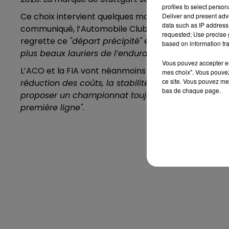
profiles to select person
Ce choix intervient quelques mois après le retrait
Deliver and present adv
data such as IP address 
communiqué, l’Automobile Club de l’Ouest, organis
requested; Use precise g
regrette ce
"départ précipité"
et
"la brutalité de c
based on information tra
plus beaux lauriers de l’endurance"
.
Vous pouvez accepter en 
L’ACO et la FIA vont néanmoins présenter dans les p
mes choix". Vous pouvez
ce site. Vous pouvez met
réduction des coûts, la stabilité mais également l
bas de chaque page.
proposer un championnat toujours plus spectaculair
première ligne"
.