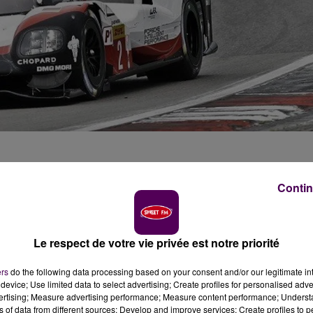
Contin
28 juillet son retrait du championnat du monde
ernières 24 Heures du Mans, Porsche souhaite s'engage
Le respect de votre vie privée est notre priorité
de d’endurance à la fin de la saison. Le constructeur
ers
do the following data processing based on your consent and/or our legitimate int
en LMP 1, l’a annoncé ce vendredi 28 juillet dans la
device; Use limited data to select advertising; Create profiles for personalised adver
ourse de monoplaces 100% électriques, à l’horizon 2019-
vertising; Measure advertising performance; Measure content performance; Unders
ns of data from different sources; Develop and improve services; Create profiles to 
e dans le WEC, mais uniquement en catégorie GT.