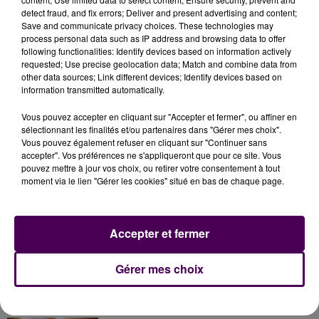
pour détention illégale d'armes
et de munitions a été
detect fraud, and fix errors; Deliver and present advertising and content;
ouverte sur instruction du parquet de Blois, le
Save and communicate privacy choices. These technologies may
process personal data such as IP address and browsing data to offer
passionné a simplement fait l'objet d'un rappel à la loi.
following functionalities: Identify devices based on information actively
requested; Use precise geolocation data; Match and combine data from
other data sources; Link different devices; Identify devices based on
information transmitted automatically.
Vous pouvez accepter en cliquant sur "Accepter et fermer", ou affiner en
sélectionnant les finalités et/ou partenaires dans "Gérer mes choix".
Vous pouvez également refuser en cliquant sur "Continuer sans
accepter". Vos préférences ne s'appliqueront que pour ce site. Vous
pouvez mettre à jour vos choix, ou retirer votre consentement à tout
moment via le lien "Gérer les cookies" situé en bas de chaque page.
À LA UNE
Accepter et fermer
7 août 2026
Gagnez vos pass pour le V and B Fest' 2026 !
Gérer mes choix