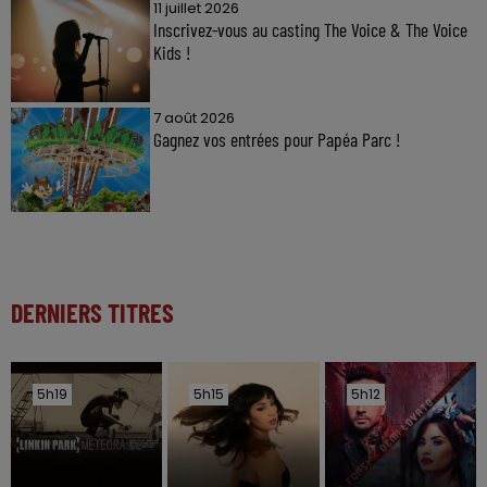
11 juillet 2026
Inscrivez-vous au casting The Voice & The Voice
Kids !
7 août 2026
Gagnez vos entrées pour Papéa Parc !
DERNIERS TITRES
5h19
5h19
5h15
5h15
5h12
5h12