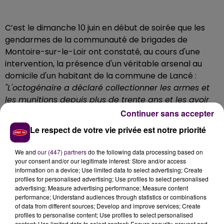
C’est le dimanche 10 juin en début de soirée que les
gendarmes de la communauté de brigades de
Montoire-sur-le-Loir ont constaté, au cours d'une
intervention, la présence d'un véritable arsenal au
domicile d'un habitant de la commune de Lancé :
"L'octogénaire a déclaré collectionner les armes et
les munitions depuis plus de trente ans et les avoir
acquises à l'occasion de brocantes"
expliquent les
Continuer sans accepter
militaires via leur page Facebook, clichés à l'appui.
Le respect de votre vie privée est notre priorité
Un rappel à la loi
We and
our (447) partners
do the following data processing based on
La perquisition a permis la saisie de 6 892 cartouches,
your consent and/or our legitimate interest: Store and/or access
dix fusils, quatre pistolets, deux revolvers, deux
information on a device; Use limited data to select advertising; Create
profiles for personalised advertising; Use profiles to select personalised
grenades, deux obus, d'un petit lance-missile et de
advertising; Measure advertising performance; Measure content
plusieurs douilles. L'ensemble a été remis au service de
performance; Understand audiences through statistics or combinations
déminage de Versailles qui devait procéder à la
of data from different sources; Develop and improve services; Create
profiles to personalise content; Use profiles to select personalised
destruction de la totalité du stock. Si u
ne procédure
content; Use limited data to select content; Ensure security, prevent and