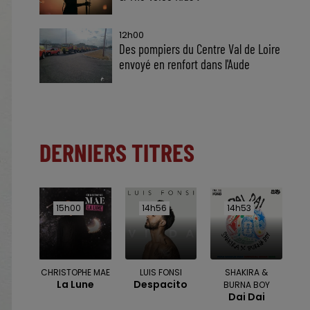
12h00
Des pompiers du Centre Val de Loire
envoyé en renfort dans l'Aude
DERNIERS TITRES
15h00
15h00
14h56
14h56
14h53
14h53
CHRISTOPHE MAE
LUIS FONSI
SHAKIRA &
La Lune
Despacito
BURNA BOY
Dai Dai