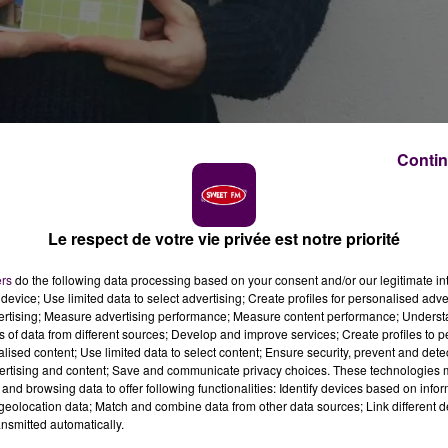
Contin
Le respect de votre vie privée est notre priorité
 fléchés
ers
do the following data processing based on your consent and/or our legitimate int
device; Use limited data to select advertising; Create profiles for personalised adver
vertising; Measure advertising performance; Measure content performance; Unders
on
ns of data from different sources; Develop and improve services; Create profiles to 
alised content; Use limited data to select content; Ensure security, prevent and detect
ertising and content; Save and communicate privacy choices. These technologies
de grilles de mots fléchés locaux. Il était sous contrat
and browsing data to offer following functionalities: Identify devices based on infor
ermé ses filières locales au printemps, ce qui a entraîn
eolocation data; Match and combine data from other data sources; Link different de
désormais pour être indemnisé.
nsmitted automatically.