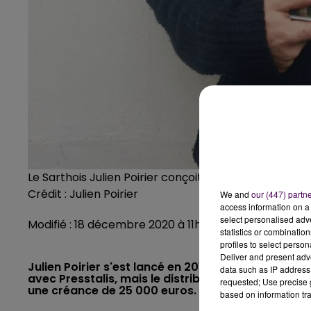
Le Sarthois Julien Poirier conçoit des grilles de mots
Crédit :
Julien Poirier
We and
our (447) partn
access information on a 
select personalised ad
Modifié : 18 décembre 2020 à 11h22 par Noëlline Gar
statistics or combinatio
profiles to select person
Deliver and present adv
Julien Poirier s'est lancé en 2019 dans la création 
data such as IP address 
avec Presstalis, mais le distributeur de presse a f
requested; Use precise g
une créance de 25 000 euros. Le Sarthois se bat 
based on information tra