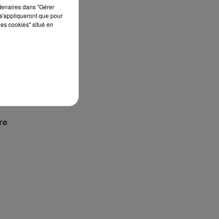
rtenaires dans "Gérer
s'appliqueront que pour
les cookies" situé en
e-
re