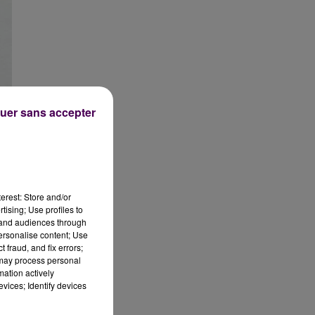
uer sans accepter
erest: Store and/or
tising; Use profiles to
tand audiences through
personalise content; Use
 fraud, and fix errors;
 may process personal
mation actively
é
vices; Identify devices