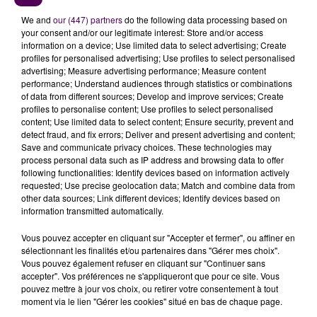
We and
our (447) partners
do the following data processing based on
your consent and/or our legitimate interest: Store and/or access
information on a device; Use limited data to select advertising; Create
profiles for personalised advertising; Use profiles to select personalised
advertising; Measure advertising performance; Measure content
performance; Understand audiences through statistics or combinations
of data from different sources; Develop and improve services; Create
profiles to personalise content; Use profiles to select personalised
content; Use limited data to select content; Ensure security, prevent and
detect fraud, and fix errors; Deliver and present advertising and content;
À LA UNE
Save and communicate privacy choices. These technologies may
process personal data such as IP address and browsing data to offer
following functionalities: Identify devices based on information actively
7 août 2026
requested; Use precise geolocation data; Match and combine data from
Gagnez vos pass pour le V and B Fest' 2026 !
other data sources; Link different devices; Identify devices based on
information transmitted automatically.
Vous pouvez accepter en cliquant sur "Accepter et fermer", ou affiner en
11 juillet 2026
sélectionnant les finalités et/ou partenaires dans "Gérer mes choix".
Inscrivez-vous au casting The Voice & The Voice
Vous pouvez également refuser en cliquant sur "Continuer sans
accepter". Vos préférences ne s'appliqueront que pour ce site. Vous
Kids !
pouvez mettre à jour vos choix, ou retirer votre consentement à tout
moment via le lien "Gérer les cookies" situé en bas de chaque page.