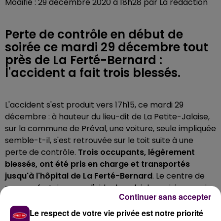
Modifié : 29 décembre 2020 à 18h28 par La rédaction
Perte de contrôle en début de
soirée ce mardi 29 décembre tout
près de La Ferté-Bernard :
l'accident a fait trois blessés.
L'accident s'est produit vers 17h15, ce mardi 29
décembre : à hauteur du lieu-dit de La Petite-Jalaise,
sur la commune de Préval, une voiture, seule impliquée
semble-t-il, s'est retrouvée sur le toit suite à une
perte de contrôle.
Trois occupants, légèrement
blessés, ont été pris en charge et transportés
jusqu'à l'hôpital de La Ferté-Bernard
. Le centre de
secours fertois a reçu l'aide de celui des voisins ornais
Continuer sans accepter
du Theil-sur-Huisne.
Le respect de votre vie privée est notre priorité