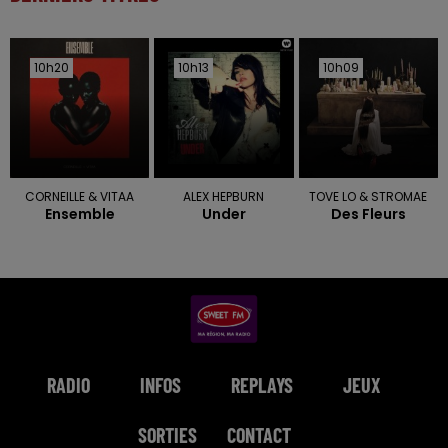
10h20
10h20
10h13
10h13
10h09
10h09
CORNEILLE & VITAA
ALEX HEPBURN
TOVE LO & STROMAE
Ensemble
Under
Des Fleurs
RADIO
INFOS
REPLAYS
JEUX
SORTIES
CONTACT