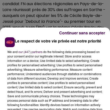
candidat FN aux élections régionales en Pays-de-la-
Loire réunissait près de 30% des suffrages en Sarthe -
auxquels on peut ajouter les 5% de Cécile Bayle-de-
Jessé pour
"Debout la France"
- au premier tour en
2015, Hervé Juvin (RN) -et la même Cécile Bayle-de-
Continuer sans accepter
Jessé- ne totalisaient plus que 18,2% des votes ce
dimanche 20 juin.
Même
"effondrement"
en
Le respect de votre vie privée est notre priorité
Mayenne : moins 13,8% en six ans
. Entre 2015 et 2021,
Nicolas Bay, dans l’Orne cette fois, a perdu dix points
We and
our (447) partners
do the following data processing based on
your consent and/or our legitimate interest: Store and/or access
au premier tour. Même décrochage pour la
information on a device; Use limited data to select advertising; Create
candidature FN -devenue RN- aux régionales en
profiles for personalised advertising; Use profiles to select personalised
Centre-Val-de-Loire qu’il s’agisse de l’Eure-et-Loir ou
advertising; Measure advertising performance; Measure content
performance; Understand audiences through statistics or combinations
du Loir-et-Cher.
of data from different sources; Develop and improve services; Create
44 500 BULLETINS DE MOINS EN SIX ANS
profiles to personalise content; Use profiles to select personalised
content; Use limited data to select content; Ensure security, prevent and
detect fraud, and fix errors; Deliver and present advertising and content;
Mieux que des pourcentages abstraits, quelques
Save and communicate privacy choices. These technologies may
données concrètes : entre les premiers tours 2015 et
process personal data such as IP address and browsing data to offer
2021 de l’élection régionale en Normandie, l’extrême-
following functionalities: Identify devices based on information actively
requested; Use precise geolocation data; Match and combine data from