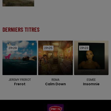
DERNIERS TITRES
21h29
21h29
21h25
21h25
21h23
21h23
JEREMY FREROT
REMA
ESMEE
Frerot
Calm Down
Insomnie