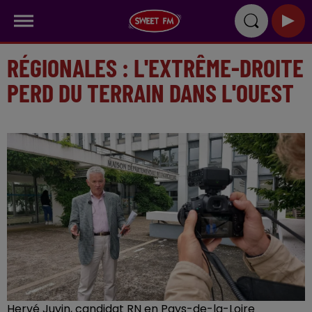
RÉGIONALES : L'EXTRÊME-DROITE
PERD DU TERRAIN DANS L'OUEST
Hervé Juvin, candidat RN en Pays-de-la-Loire