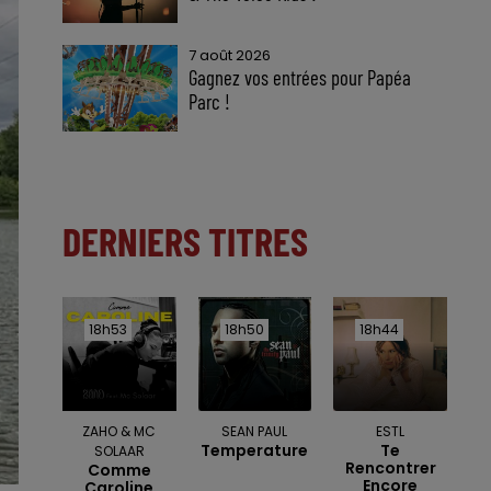
7 août 2026
Gagnez vos entrées pour Papéa
Parc !
DERNIERS TITRES
18h53
18h53
18h50
18h50
18h44
18h44
ZAHO & MC
SEAN PAUL
ESTL
Temperature
Te
SOLAAR
Rencontrer
Comme
Encore
Caroline