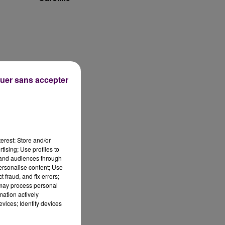
uer sans accepter
é
erest: Store and/or
tising; Use profiles to
re
tand audiences through
t
personalise content; Use
 fraud, and fix errors;
 may process personal
mation actively
vices; Identify devices