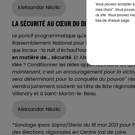
Vous pouvez accepter en 
Aleksandar Nikolic
mes choix". Vous pouvez
ce site. Vous pouvez met
bas de chaque page.
LA SÉCURITÉ AU CŒUR DU DISCOURS
Le poncif programmatique qu'est la sécurité apparaît
Rassemblement National pour la région. D’ailleurs,
que locaux -la nuit d’échauffourées à Blois le 16 mar
en matière de... sécurité
.
Et Aleksandar Nikolic va p
idée ? Conditionner les aides apportées dans les qua
maintenant, c’est un encouragement pour la victoi
sera déterminant pour la conquête du pouvoir"
ré
viendra justement soutenir sa tête de liste régionale 
Villandry et à Saint-Martin-le-Beau.
Aleksandar Nikolic
*Sondage Ipsos Sopra/Steria du 18 mai 2021 pour F
des élections régionales en Centre Val de Loire.