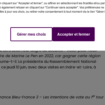
cliquant sur "Accepter et fermer", ou affiner en sélectionnant les finalités et/ou pa
 également refuser en cliquant sur "Continuer sans accepter". Vos préférences ne 
tre à jour vos choix, ou retirer votre consentement à tout moment via le lien "Gérer 
 inévitable à l’heure de parler du projet du
 les exemples sont autant nationaux -le drame d’Avignon-
Gérer mes choix
Accepter et fermer
s dernier-,
et bien que la région n’ait aucune compéten
lus loin, en prônant le
"chantage à la subvention".
Son
rtiers selon leur degré de sécurité :
"Voter pour nous
re de Marine Le Pen en 2022, car gagner cette région
sume–t-il. La présidente du Rassemblement National
ce jeudi 10 juin, avec deux visites en Indre-et-Loire, à
er
rance Bleu-France 3 – Les intentions de vote au 1
tour