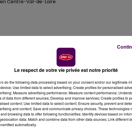
RN en Centre-Val-de-Loire
ndages au premier tour, le RN se prend à rêver de
ncer par son chef de file, Aleksandar Nikolic, soutenu
Contin
e pour le Rassemblement National au niveau local, on
Le respect de votre vie privée est notre priorité
eksandar Nikolic.
C’est cet Eurélien de 34 ans qui a été
-Loire
.
"C’est assez évident lorsqu'on parle de l’insécurit
ers
do the following data processing based on your consent and/or our legitimate int
device; Use limited data to select advertising; Create profiles for personalised adver
mettre fin".
Bien qu’inconnu du grand public, le trentenai
vertising; Measure advertising performance; Measure content performance; Unders
stance nettement le ministre Modem Marc Fesneau (21%) e
ns of data from different sources; Develop and improve services; Create profiles to 
9%). Le RN pourrait même l’emporter en cas de
alised content; Use limited data to select content; Ensure security, prevent and detect
ertising and content; Save and communicate privacy choices. These technologies
Nicolas Forissier crédité de 16%. En attendant, sur le
and browsing data to offer following functionalities: Identify devices based on infor
 sillonne le territoire régional pour dispenser son
eolocation data; Match and combine data from other data sources; Link different de
nsmitted automatically.