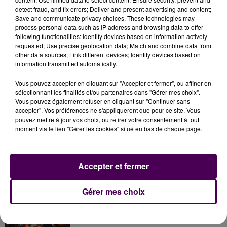
Charles Fournier (EELV) : 8,10% - 186 voix
detect fraud, and fix errors; Deliver and present advertising and content;
Jérémy Clément (Democratie Ecologique) : 3,70% -
Save and communicate privacy choices. These technologies may
85 voix
process personal data such as IP address and browsing data to offer
following functionalities: Identify devices based on information actively
Farida Megdoud (LO) : 2,09% - 48 voix
requested; Use precise geolocation data; Match and combine data from
other data sources; Link different devices; Identify devices based on
information transmitted automatically.
Vous pouvez accepter en cliquant sur "Accepter et fermer", ou affiner en
sélectionnant les finalités et/ou partenaires dans "Gérer mes choix".
Vous pouvez également refuser en cliquant sur "Continuer sans
accepter". Vos préférences ne s'appliqueront que pour ce site. Vous
pouvez mettre à jour vos choix, ou retirer votre consentement à tout
moment via le lien "Gérer les cookies" situé en bas de chaque page.
À LA UNE
Accepter et fermer
7 août 2026
Gérer mes choix
Gagnez vos pass pour le V and B Fest' 2026 !