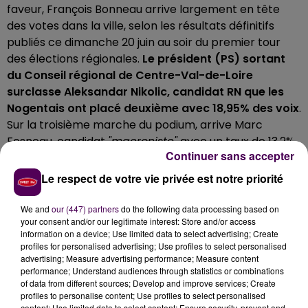
faveur, François Bonneau arrive largement en tête
des votes dans la ville, selon les résultats définitifs
publiés ce dimanche 20 juin au soir du premier tour
des élections régionales.
Le président (PS) sortant
du Conseil régional de Centre-Val-de-Loire
surclasse Aleksandar Nikolic, candidat RN que les
Nogentais ont placé deuxième avec 18,95% des voix
.
Sur la troisième marche du podium, arrive Marc
Fesneau, candidat
"macroniste"
avec un taux de 13,2%.
Continuer sans accepter
Le tout, sur fond de forte démobilisation puisque le
taux d'abstention atteint 66,32% à Nogent-le-Rotrou.
Le respect de votre vie privée est notre priorité
ELECTIONS RÉGIONALES À NOGENT-LE-ROTROU,
We and
our (447) partners
do the following data processing based on
1ER TOUR
your consent and/or our legitimate interest: Store and/or access
information on a device; Use limited data to select advertising; Create
François Bonneau (PS) : 45,56% - 1 046 voix
profiles for personalised advertising; Use profiles to select personalised
advertising; Measure advertising performance; Measure content
Aleksandar Nikolic (RN) : 18,95% - 435 voix
performance; Understand audiences through statistics or combinations
Marc Fesneau (LREM) : 13,20% - 303 voix
of data from different sources; Develop and improve services; Create
Nicolas Forissier (LR) : 8,41% - 193 voix
profiles to personalise content; Use profiles to select personalised
content; Use limited data to select content; Ensure security, prevent and