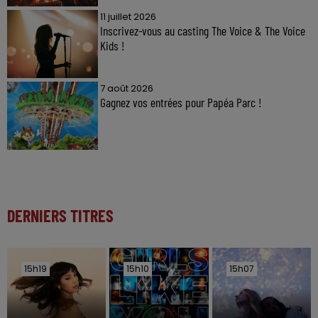
11 juillet 2026
Inscrivez-vous au casting The Voice & The Voice
Kids !
7 août 2026
Gagnez vos entrées pour Papéa Parc !
DERNIERS TITRES
15h19
15h19
15h10
15h10
15h07
15h07