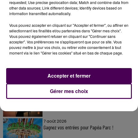
requested; Use precise geolocation data; Match and combine data from
other data sources; Link different devices; Identify devices based on
information transmitted automatically.
Vous pouvez accepter en cliquant sur "Accepter et fermer", ou affiner en
sélectionnant les finalités et/ou partenaires dans "Gérer mes choix".
Vous pouvez également refuser en cliquant sur "Continuer sans
À LA UNE
accepter". Vos préférences ne s'appliqueront que pour ce site. Vous
pouvez mettre à jour vos choix, ou retirer votre consentement à tout
moment via le lien "Gérer les cookies" situé en bas de chaque page.
7 août 2026
Gagnez vos pass pour le V and B Fest' 2026 !
Accepter et fermer
11 juillet 2026
Gérer mes choix
Inscrivez-vous au casting The Voice & The Voice
Kids !
7 août 2026
Gagnez vos entrées pour Papéa Parc !