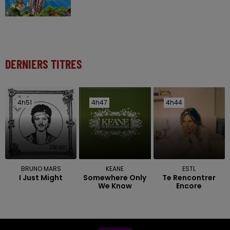
DERNIERS TITRES
4h51
4h51
4h47
4h47
4h44
4h44
BRUNO MARS
KEANE
ESTL
I Just Might
Somewhere Only
Te Rencontrer
We Know
Encore