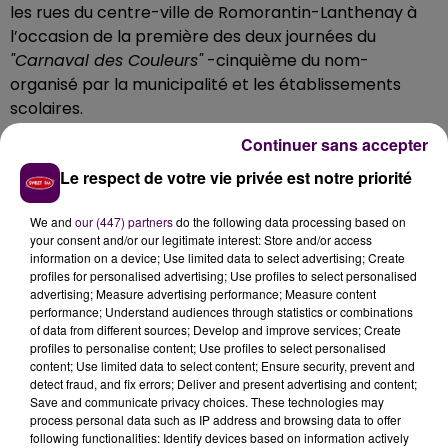
les rues du centre-ville de Romorantin-Lanthenay à
l’occasion de la première des deux journées du
"Carnaval des Couleurs"
-cinquième du nom-
organisé par la municipalité et les établissements
scolaires.
Sur le thème des contes
Continuer sans accepter
"Pour cette cinquième édition, les carnavals sont
Le respect de votre vie privée est notre priorité
placés sous le thème des contes"
précise-t-on à la
We and
our (447) partners
do the following data processing based on
mairie. Ainsi les écoles, les crèches et le relai
your consent and/or our legitimate interest: Store and/or access
d’assistantes maternelles ont confectionné des
information on a device; Use limited data to select advertising; Create
éléments pour le char
"Hansel et Gretel"
. Les élèves
profiles for personalised advertising; Use profiles to select personalised
advertising; Measure advertising performance; Measure content
inscrits en élémentaire ont pour leur part travaillé sur
performance; Understand audiences through statistics or combinations
les deux autres chars :
"Les trois petits cochons"
et
"Le
of data from different sources; Develop and improve services; Create
chat botté"
. A découvrir ce jeudi 4 avril.
profiles to personalise content; Use profiles to select personalised
content; Use limited data to select content; Ensure security, prevent and
detect fraud, and fix errors; Deliver and present advertising and content;
Save and communicate privacy choices. These technologies may
process personal data such as IP address and browsing data to offer
following functionalities: Identify devices based on information actively