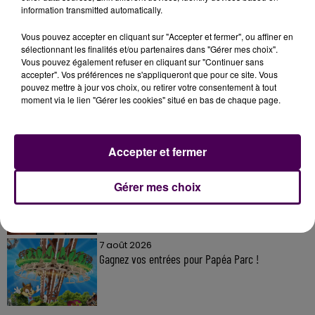
information transmitted automatically.
Vous pouvez accepter en cliquant sur "Accepter et fermer", ou affiner en
sélectionnant les finalités et/ou partenaires dans "Gérer mes choix".
À LA UNE
Vous pouvez également refuser en cliquant sur "Continuer sans
accepter". Vos préférences ne s'appliqueront que pour ce site. Vous
pouvez mettre à jour vos choix, ou retirer votre consentement à tout
moment via le lien "Gérer les cookies" situé en bas de chaque page.
7 août 2026
Gagnez vos pass pour le V and B Fest' 2026 !
Accepter et fermer
11 juillet 2026
Gérer mes choix
Inscrivez-vous au casting The Voice & The Voice
Kids !
7 août 2026
Gagnez vos entrées pour Papéa Parc !