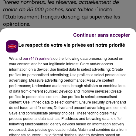
"Venez nombreux, les réserves, actuellement de
moins de 85 000 poches, sont faibles !"
incite
l'Etablissement français du sang, qui supervise les
opérations.
RÉSERVATION AU PRÉALABLE
Continuer sans accepter
Le respect de votre vie privée est notre priorité
Situation sanitaire oblige, il faut préalablement
réserver un créneau -démarche réalisable très
We and
our (447) partners
do the following data processing based on
simplement
en ligne
- afin d'être accueilli en toute
your consent and/or our legitimate interest: Store and/or access
sécurité sur place. Pour être autorisé à offrir
information on a device; Use limited data to select advertising; Create
profiles for personalised advertising; Use profiles to select personalised
quelques-uns de ses globules, rappelons par ailleurs
advertising; Measure advertising performance; Measure content
que plusieurs conditions s'imposent, notamment
être
performance; Understand audiences through statistics or combinations
âgé de 18 à 70 ans et peser plus de 50 kilos
.
of data from different sources; Develop and improve services; Create
profiles to personalise content; Use profiles to select personalised
content; Use limited data to select content; Ensure security, prevent and
detect fraud, and fix errors; Deliver and present advertising and content;
Save and communicate privacy choices. These technologies may
process personal data such as IP address and browsing data to offer
following functionalities: Identify devices based on information actively
requested; Use precise geolocation data; Match and combine data from
other data sources; Link different devices; Identify devices based on