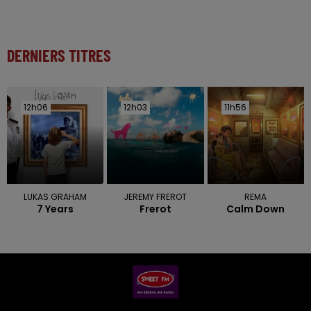
DERNIERS TITRES
12h06
12h06
12h03
12h03
11h56
11h56
LUKAS GRAHAM
JEREMY FREROT
REMA
7 Years
Frerot
Calm Down