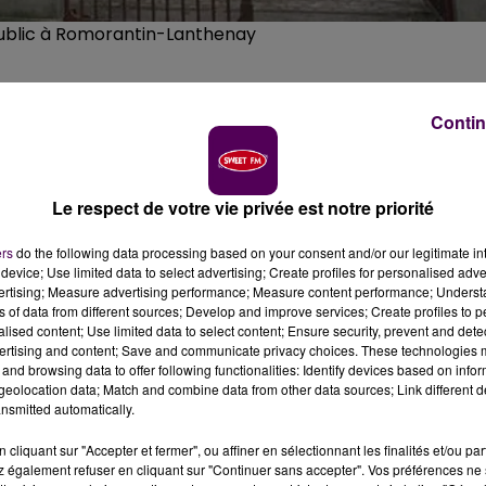
n public à Romorantin-Lanthenay
erie
Contin
 avec l'écrit, qui se retrouvent démunis face à des
le est recherché au "Point accès au droit" de
Le respect de votre vie privée est notre priorité
ers
do the following data processing based on your consent and/or our legitimate int
device; Use limited data to select advertising; Create profiles for personalised adver
n a besoin à Romorantin-Lanthenay, pour assurer des
vertising; Measure advertising performance; Measure content performance; Unders
service dépendant du tribunal de grande instance de Blois
ns of data from different sources; Develop and improve services; Create profiles to 
rs correspondant pour le journal
"Le Petit Solognot"
qui
alised content; Use limited data to select content; Ensure security, prevent and detect
ertising and content; Save and communicate privacy choices. These technologies
is heures chaque mois"
précise-t-il.
and browsing data to offer following functionalities: Identify devices based on infor
eolocation data; Match and combine data from other data sources; Link different de
nsmitted automatically.
, membre du Rotary Club local et qui se qualifie lui-mê
cliquant sur "Accepter et fermer", ou affiner en sélectionnant les finalités et/ou pa
lles activités fort prenantes -mais toujours bénévoles- e
 également refuser en cliquant sur "Continuer sans accepter". Vos préférences ne 
re personne à la retraite ou à un jeune actif courageux