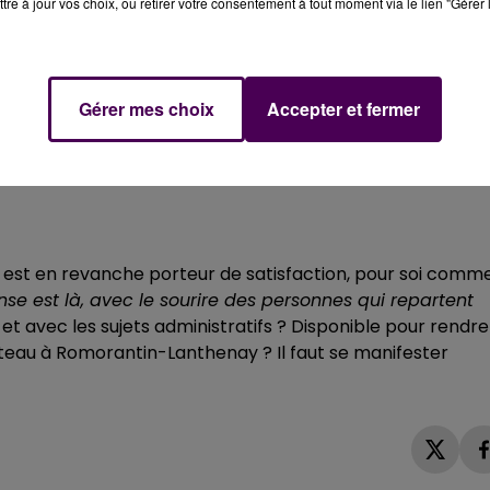
tre à jour vos choix, ou retirer votre consentement à tout moment via le lien "Gérer 
rcément illettrées, parfois simplement rebutées par la
Gérer mes choix
Accepter et fermer
if. En quelque sorte, je tiens le stylo, bien que souvent 
s Brown, précisant qu’il n’y a
"pas besoin de
e
"le bon sens suffit, avec une bonne dose de patience e
il est en revanche porteur de satisfaction, pour soi comm
se est là, avec le sourire des personnes qui repartent
 et avec les sujets administratifs ? Disponible pour rendre
teau à Romorantin-Lanthenay ? Il faut se manifester