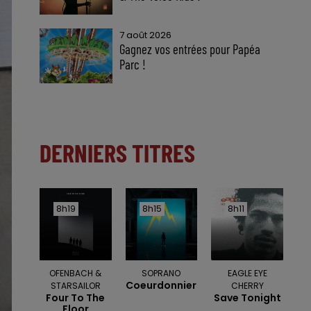
7 août 2026
Gagnez vos entrées pour Papéa
Parc !
DERNIERS TITRES
8h19
8h19
8h15
8h15
8h11
8h11
OFENBACH &
SOPRANO
EAGLE EYE
Coeurdonnier
STARSAILOR
CHERRY
Four To The
Save Tonight
Floor