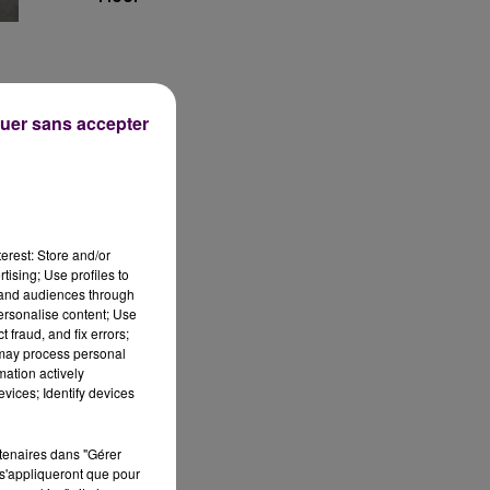
uer sans accepter
erest: Store and/or
tising; Use profiles to
tand audiences through
.
personalise content; Use
 fraud, and fix errors;
 may process personal
mation actively
vices; Identify devices
me
rtenaires dans "Gérer
t
s'appliqueront que pour
,